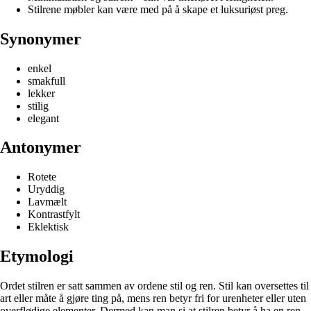
Stilrene møbler kan være med på å skape et luksuriøst preg.
Synonymer
enkel
smakfull
lekker
stilig
elegant
Antonymer
Rotete
Uryddig
Lavmælt
Kontrastfylt
Eklektisk
Etymologi
Ordet stilren er satt sammen av ordene stil og ren. Stil kan oversettes til
art eller måte å gjøre ting på, mens ren betyr fri for urenheter eller uten
overflødige elementer. Dermed kan man si at stilren betyr å ha en ren,