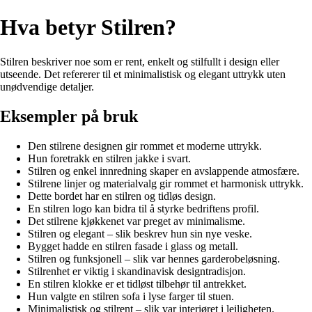
Hva betyr Stilren?
Stilren beskriver noe som er rent, enkelt og stilfullt i design eller
utseende. Det refererer til et minimalistisk og elegant uttrykk uten
unødvendige detaljer.
Eksempler på bruk
Den stilrene designen gir rommet et moderne uttrykk.
Hun foretrakk en stilren jakke i svart.
Stilren og enkel innredning skaper en avslappende atmosfære.
Stilrene linjer og materialvalg gir rommet et harmonisk uttrykk.
Dette bordet har en stilren og tidløs design.
En stilren logo kan bidra til å styrke bedriftens profil.
Det stilrene kjøkkenet var preget av minimalisme.
Stilren og elegant – slik beskrev hun sin nye veske.
Bygget hadde en stilren fasade i glass og metall.
Stilren og funksjonell – slik var hennes garderobeløsning.
Stilrenhet er viktig i skandinavisk designtradisjon.
En stilren klokke er et tidløst tilbehør til antrekket.
Hun valgte en stilren sofa i lyse farger til stuen.
Minimalistisk og stilrent – slik var interiøret i leiligheten.