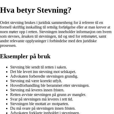
Hva betyr Stevning?
Ordet stevning brukes i juridisk sammenheng for å referere til en
formell skriftlig innkalling til rettslig forfølgelse eller at man krever at
noen møter opp i retten. Stevningen inneholder informasjon om hvem
som stevnes, årsaken til stevningen, tid og sted for rettsmøtet, samt
andre relevante opplysninger i forbindelse med den juridiske
prosessen.
Eksempler på bruk
Stevning ble sendt til retten i saken.
Det ble levert inn stevning mot selskapet.
Advokaten forberedte stevningen grundig.
Stevning må være korrekt utfylt.
Hovedforhandling ble berammet etter stevningen.
Stevning må leveres innen fristen.
Retten avviste stevningen på grunn av mangler.
Svar på stevningen må leveres i rett tid.
Stevningen ble mottatt av motparten.
Du må svare på stevningen innen fristen.
Advokaten forklarte innholdet i stevningen.