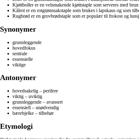
Kjøttboller er en velsmakende kjøttstaple som serveres med brun 
Kålrot er en rotgrønnsakstaple som brukes i lapskaus og som tilbeh
Rugbrød er en grovbrødstaple som er populær til frokost og lunsj
Synonymer
grunnleggende
hovedfokus
sentrale
essensielle
viktige
Antonymer
hovedsakelig – perifere
viktig – uviktig
grunnleggende – avansert
essensiell – unødvendig
bærebjelke – tilbehør
Etymologi