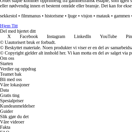
Ordet staple kommer opprinnelig fra gammelfransk estaple, som igjen st
eller nødvendig innen et bestemt område eller bransje. Det kan for eksem
sekkestol
•
filmmanus
•
historisme
•
ljuge
•
visjon
•
matauk
•
gammen
Hjem Titt
Del med hjertet ditt
X
Facebook
Instagram
LinkedIn
YouTube
Pin
© Uautorisert bruk er forbudt.
© Beskyttet materiale. Noen produkter vi viser er en del av samarbeid
© Copyright gjelder alt innhold her. Vi kan motta en del av salget via pr
Om oss
Starten
Verdier og oppdrag
Teamet bak
Bli med oss
Våre lokasjoner
Data
Gratis ting
Spesialpriser
Kundeanmeldelser
Guider
Slik gjør du det
Våre videoer
Fakta