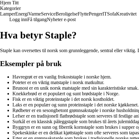
Hjem Titt
Kategorier
Lamper
Energi
Varme
Service
Beroligelse
Flytte
Penger
IT
Sofa
Kreativitet
Logg inn
Få tilgang
Nyheter e-post
Hva betyr Staple?
Staple kan oversettes til norsk som grunnleggende, sentral eller viktig. 
Eksempler på bruk
Havregrøt er en vanlig frokoststaple i norske hjem.
Poteter er en viktig matstaple i norsk matkultur.
Brunost er en unik norsk matstaple med sin karakteristiske smak.
Knekkebrød er et populært og sunt brødstaple i Norge.
Fisk er en viktig proteinstaple i det norsk kostholdet.
Laks er en populær og sunn proteinstaple i det norske kjøkkenet.
Rødbeter er en sesongbetont grønnsakstaple i norske husholdnin
Lefser er en tradisjonell flatbrødstaple som serveres til festlige a
Surkål er en klassisk påleggstaple som brukes til årets julemiddag
Byggryn er en sunn og fiberrik kornstaple som brukes i supper og
Spekeskinke er en delikat kjøttstaple som ofte serveres som tapas
Erter er en grønnsakstaple som brukes i tradisjonelle norske rett