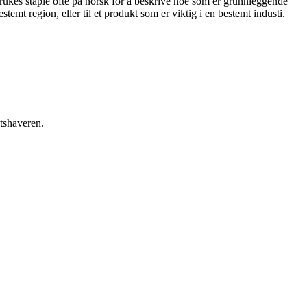
brukes staple ofte på norsk for å beskrive noe som er grunnleggende
emt region, eller til et produkt som er viktig i en bestemt industi.
etshaveren.