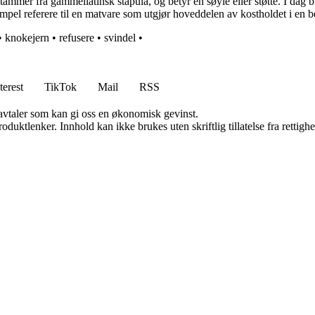
ammer fra gammellatinsk stapula, og betyr en søyle eller støtte. I dag 
pel referere til en matvare som utgjør hoveddelen av kostholdet i en best
•
knokejern
•
refusere
•
svindel
•
terest
TikTok
Mail
RSS
savtaler som kan gi oss en økonomisk gevinst.
oduktlenker. Innhold kan ikke brukes uten skriftlig tillatelse fra rettigh