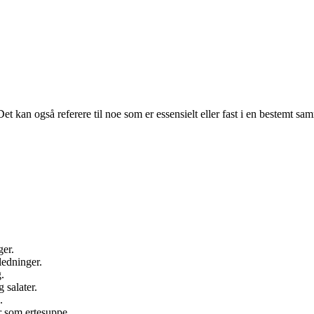
Det kan også referere til noe som er essensielt eller fast i en bestemt s
ger.
nledninger.
.
 salater.
.
er som ertesuppe.