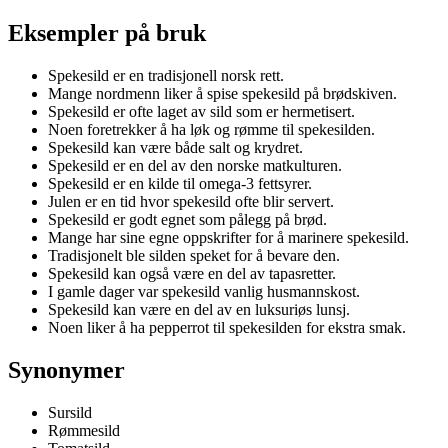
Eksempler på bruk
Spekesild er en tradisjonell norsk rett.
Mange nordmenn liker å spise spekesild på brødskiven.
Spekesild er ofte laget av sild som er hermetisert.
Noen foretrekker å ha løk og rømme til spekesilden.
Spekesild kan være både salt og krydret.
Spekesild er en del av den norske matkulturen.
Spekesild er en kilde til omega-3 fettsyrer.
Julen er en tid hvor spekesild ofte blir servert.
Spekesild er godt egnet som pålegg på brød.
Mange har sine egne oppskrifter for å marinere spekesild.
Tradisjonelt ble silden speket for å bevare den.
Spekesild kan også være en del av tapasretter.
I gamle dager var spekesild vanlig husmannskost.
Spekesild kan være en del av en luksuriøs lunsj.
Noen liker å ha pepperrot til spekesilden for ekstra smak.
Synonymer
Sursild
Rømmesild