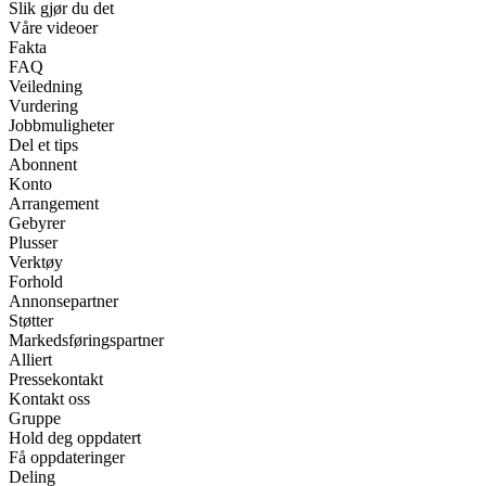
Slik gjør du det
Våre videoer
Fakta
FAQ
Veiledning
Vurdering
Jobbmuligheter
Del et tips
Abonnent
Konto
Arrangement
Gebyrer
Plusser
Verktøy
Forhold
Annonsepartner
Støtter
Markedsføringspartner
Alliert
Pressekontakt
Kontakt oss
Gruppe
Hold deg oppdatert
Få oppdateringer
Deling