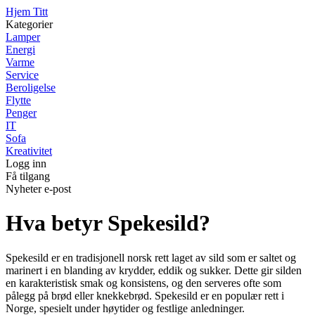
Hjem Titt
Kategorier
Lamper
Energi
Varme
Service
Beroligelse
Flytte
Penger
IT
Sofa
Kreativitet
Logg inn
Få tilgang
Nyheter e-post
Hva betyr Spekesild?
Spekesild er en tradisjonell norsk rett laget av sild som er saltet og
marinert i en blanding av krydder, eddik og sukker. Dette gir silden
en karakteristisk smak og konsistens, og den serveres ofte som
pålegg på brød eller knekkebrød. Spekesild er en populær rett i
Norge, spesielt under høytider og festlige anledninger.