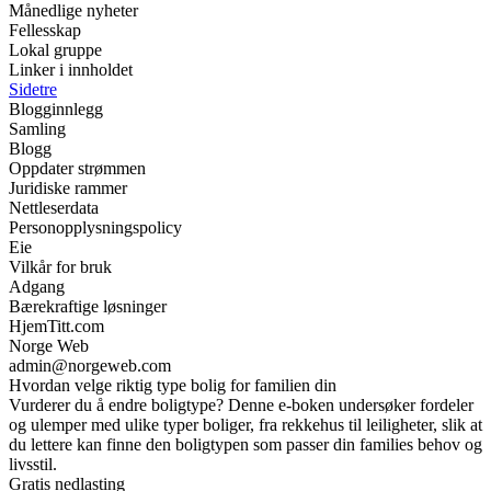
Månedlige nyheter
Fellesskap
Lokal gruppe
Linker i innholdet
Sidetre
Blogginnlegg
Samling
Blogg
Oppdater strømmen
Juridiske rammer
Nettleserdata
Personopplysningspolicy
Eie
Vilkår for bruk
Adgang
Bærekraftige løsninger
HjemTitt.com
Norge Web
admin@norgeweb.com
Hvordan velge riktig type bolig for familien din
Vurderer du å endre boligtype? Denne e-boken undersøker fordeler
og ulemper med ulike typer boliger, fra rekkehus til leiligheter, slik at
du lettere kan finne den boligtypen som passer din families behov og
livsstil.
Gratis nedlasting