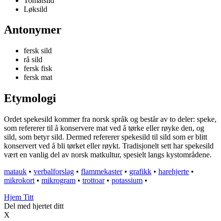
Tomatsild
Løksild
Antonymer
fersk sild
rå sild
fersk fisk
fersk mat
Etymologi
Ordet spekesild kommer fra norsk språk og består av to deler: speke,
som refererer til å konservere mat ved å tørke eller røyke den, og
sild, som betyr sild. Dermed refererer spekesild til sild som er blitt
konservert ved å bli tørket eller røykt. Tradisjonelt sett har spekesild
vært en vanlig del av norsk matkultur, spesielt langs kystområdene.
matauk
•
verbalforslag
•
flammekaster
•
grafikk
•
harehjerte
•
mikrokort
•
mikrogram
•
trottoar
•
potassium
•
Hjem Titt
Del med hjertet ditt
X