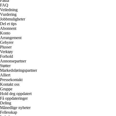
Fakta
FAQ
Veiledning
Vurdering
Jobbmuligheter
Del et tips
Abonnent
Konto
Arrangement
Gebyrer
Plusser
Verktøy
Forhold
Annonsepartner
Støtter
Markedsføringspartner
Alliert
Pressekontakt
Kontakt oss
Gruppe
Hold deg oppdatert
Få oppdateringer
Deling
Månedlige nyheter
Fellesskap