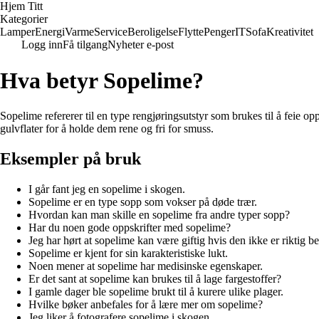
Hjem Titt
Kategorier
Lamper
Energi
Varme
Service
Beroligelse
Flytte
Penger
IT
Sofa
Kreativitet
Logg inn
Få tilgang
Nyheter e-post
Hva betyr Sopelime?
Sopelime refererer til en type rengjøringsutstyr som brukes til å feie 
gulvflater for å holde dem rene og fri for smuss.
Eksempler på bruk
I går fant jeg en sopelime i skogen.
Sopelime er en type sopp som vokser på døde trær.
Hvordan kan man skille en sopelime fra andre typer sopp?
Har du noen gode oppskrifter med sopelime?
Jeg har hørt at sopelime kan være giftig hvis den ikke er riktig b
Sopelime er kjent for sin karakteristiske lukt.
Noen mener at sopelime har medisinske egenskaper.
Er det sant at sopelime kan brukes til å lage fargestoffer?
I gamle dager ble sopelime brukt til å kurere ulike plager.
Hvilke bøker anbefales for å lære mer om sopelime?
Jeg liker å fotografere sopelime i skogen.