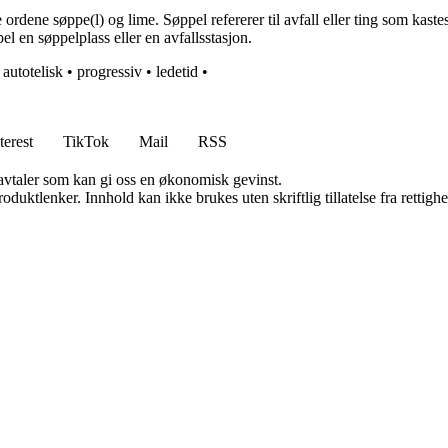
ene søppe(l) og lime. Søppel refererer til avfall eller ting som kastes, 
l en søppelplass eller en avfallsstasjon.
•
autotelisk
•
progressiv
•
ledetid
•
terest
TikTok
Mail
RSS
savtaler som kan gi oss en økonomisk gevinst.
oduktlenker. Innhold kan ikke brukes uten skriftlig tillatelse fra rettigh