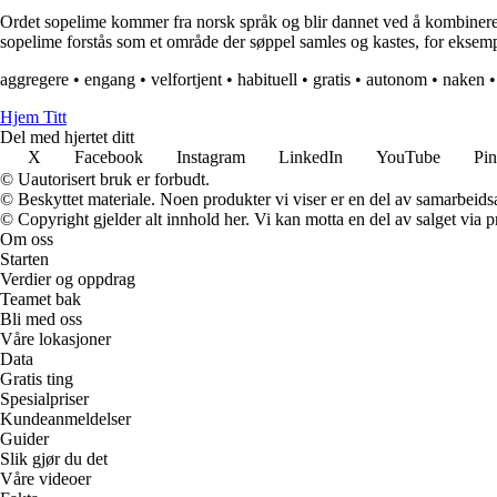
Ordet sopelime kommer fra norsk språk og blir dannet ved å kombinere ord
sopelime forstås som et område der søppel samles og kastes, for eksempe
aggregere
•
engang
•
velfortjent
•
habituell
•
gratis
•
autonom
•
naken
Hjem Titt
Del med hjertet ditt
X
Facebook
Instagram
LinkedIn
YouTube
Pin
© Uautorisert bruk er forbudt.
© Beskyttet materiale. Noen produkter vi viser er en del av samarbeid
© Copyright gjelder alt innhold her. Vi kan motta en del av salget via pr
Om oss
Starten
Verdier og oppdrag
Teamet bak
Bli med oss
Våre lokasjoner
Data
Gratis ting
Spesialpriser
Kundeanmeldelser
Guider
Slik gjør du det
Våre videoer