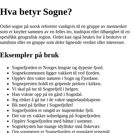
Hva betyr Sogne?
Ordet sogne på norsk refererer vanligvis til en gruppe av mennesker
som er knyttet sammen av en felles tro, tradisjon eller tilhørighet til en
spesifikk geografisk region. Ordet kan også brukes for å beskrive et
samfunn eller en gruppe som deler lignende verdier eller interesser.
Eksempler på bruk
Sognefjorden er Norges lengste og dypeste fjord.
Sognekommunen ligger vakkert til ved fjorden.
Opplev den vakre naturen i Sogn og Fjordane.
Sognepresten holdt en gripende preken i kirken.
Vi skal på tur til Sognefjell i helgen.
Han vokste opp på en gård i Sogndal.
Jeg elsker å gå tur i de vakre søgnelandskapene.
Bli med på fjelltur i Sognefjellet!
Sognefjorden er omgitt av majestetiske fjell.
Det var en vakker solnedgang på Sognefjorden.
Opplev Sognefjorden med båttur i sommer.
Sognekysten har mange idylliske små fiskevær.
Om sommeren er Sognefjorden et populært reisemål.