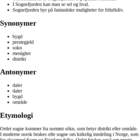
I Sognefjorden kan man se sel og hval.
Sognefjorden byr på fantastiske muligheter for friluftsliv.
Synonymer
bygd
prestegjeld
sokn
menighet
distrikt
Antonymer
daler
daler
bygd
område
Etymologi
Ordet sogne kommer fra norrønt sókn, som betyr distrikt eller område.
I moderne norsk brukes ofte sogne om kirkelig inndeling i Norge, som
for eksempel Sogn og Fjordane fylke. Ordet brukes også om preste-