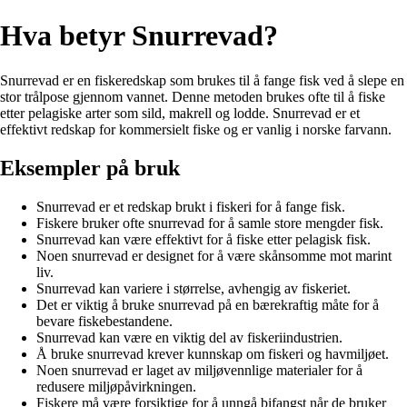
Hva betyr Snurrevad?
Snurrevad er en fiskeredskap som brukes til å fange fisk ved å slepe en
stor trålpose gjennom vannet. Denne metoden brukes ofte til å fiske
etter pelagiske arter som sild, makrell og lodde. Snurrevad er et
effektivt redskap for kommersielt fiske og er vanlig i norske farvann.
Eksempler på bruk
Snurrevad er et redskap brukt i fiskeri for å fange fisk.
Fiskere bruker ofte snurrevad for å samle store mengder fisk.
Snurrevad kan være effektivt for å fiske etter pelagisk fisk.
Noen snurrevad er designet for å være skånsomme mot marint
liv.
Snurrevad kan variere i størrelse, avhengig av fiskeriet.
Det er viktig å bruke snurrevad på en bærekraftig måte for å
bevare fiskebestandene.
Snurrevad kan være en viktig del av fiskeriindustrien.
Å bruke snurrevad krever kunnskap om fiskeri og havmiljøet.
Noen snurrevad er laget av miljøvennlige materialer for å
redusere miljøpåvirkningen.
Fiskere må være forsiktige for å unngå bifangst når de bruker