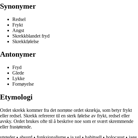
Synonymer
Redsel
Frykt
Angst
Skrekkblandet fryd
Skrekkfølelse
Antonymer
Fryd
Glede
Lykke
Fornøyelse
Etymologi
Ordet skrekk kommer fra det norrøne ordet skrækja, som betyr frykt
eller redsel. Skrekk refererer til en sterk følelse av frykt, redsel eller
avsky. Ordet brukes ofte til å beskrive noe som er svært skremmende
eller frastøtende.
utsteder
•
absurd
•
funksjonalisme
•
ja vel
•
habituell
•
holocaust
•
jage