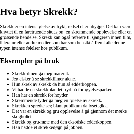
Hva betyr Skrekk?
Skrekk er en intens følelse av frykt, redsel eller uhygge. Det kan være
knyttet til en faretruende situasjon, en skremmende opplevelse eller en
grøssende hendelse. Skrekk kan også referere til sjangeren innen film,
litteratur eller andre medier som har som hensikt å fremkalle denne
typen intense følelser hos publikum.
Eksempler på bruk
Skrekkfilmen ga meg mareritt.
Jeg elsker å se skrekkfilmer alene.
Hun skrek av skrekk da hun så edderkoppen.
Vi hadde en skrekkblandet fryd på fornøyelsesparken.
Han har en skrekk for høyder.
Skremmende lyder ga meg en følelse av skrekk.
Skrekken spredte seg blant publikum da lyset gikk.
Det var en skrekk og gru opplevelse å gå gjennom det mørke
skogholtet.
Skrekk og gru-møte med den eksotiske edderkoppen.
Han hadde et skrekkedøgn på jobben.