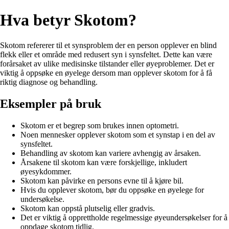
Hva betyr Skotom?
Skotom refererer til et synsproblem der en person opplever en blind
flekk eller et område med redusert syn i synsfeltet. Dette kan være
forårsaket av ulike medisinske tilstander eller øyeproblemer. Det er
viktig å oppsøke en øyelege dersom man opplever skotom for å få
riktig diagnose og behandling.
Eksempler på bruk
Skotom er et begrep som brukes innen optometri.
Noen mennesker opplever skotom som et synstap i en del av
synsfeltet.
Behandling av skotom kan variere avhengig av årsaken.
Årsakene til skotom kan være forskjellige, inkludert
øyesykdommer.
Skotom kan påvirke en persons evne til å kjøre bil.
Hvis du opplever skotom, bør du oppsøke en øyelege for
undersøkelse.
Skotom kan oppstå plutselig eller gradvis.
Det er viktig å opprettholde regelmessige øyeundersøkelser for å
oppdage skotom tidlig.