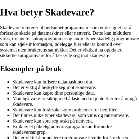
Hva betyr Skadevare?
Skadevare refererer til ondsinnet programvare som er designet for å
forårsake skade på datamaskiner eller nettverk. Dette kan inkludere
virus, trojanere, spionprogrammer og andre typer skadelig programvare
som kan stjele informasjon, ødelegge filer eller ta kontroll over
systemet uten brukerens samtykke. Det er viktig å ha oppdatert
sikkerhetsprogramvare for å beskytte seg mot skadevare.
Eksempler på bruk
Skadevare kan infisere datamaskinen din.
Det er viktig å beskytte seg mot skadevare.
Skadevare kan kapre dine personlige data.
Man bør være forsiktig med å laste ned ukjente filer for å unngå
skadevare.
Skadevare kan forårsake store problemer for bedrifter.
Det finnes ulike typer skadevare, som virus og ransomware.
Skadevare kan spre seg raskt på nettverk.
Bruk av et pålitelig antivirusprogram kan forhindre
skadevareangrep.
Det er viktig å oppdatere programvare jevnlig for å redusere