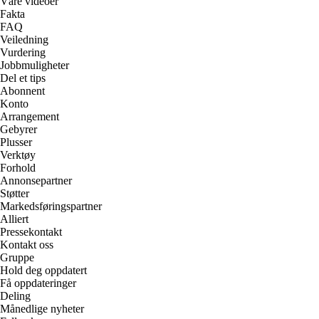
Våre videoer
Fakta
FAQ
Veiledning
Vurdering
Jobbmuligheter
Del et tips
Abonnent
Konto
Arrangement
Gebyrer
Plusser
Verktøy
Forhold
Annonsepartner
Støtter
Markedsføringspartner
Alliert
Pressekontakt
Kontakt oss
Gruppe
Hold deg oppdatert
Få oppdateringer
Deling
Månedlige nyheter