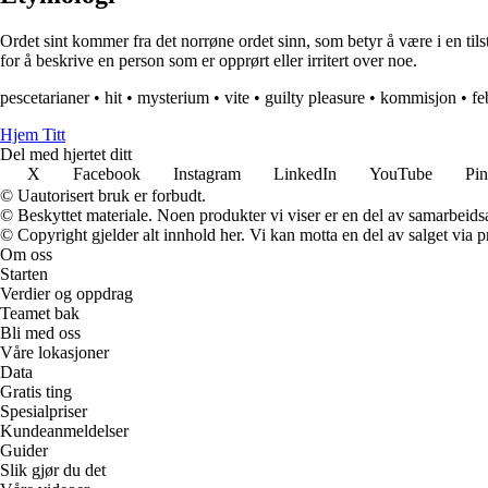
Ordet sint kommer fra det norrøne ordet sinn, som betyr å være i en tilst
for å beskrive en person som er opprørt eller irritert over noe.
pescetarianer
•
hit
•
mysterium
•
vite
•
guilty pleasure
•
kommisjon
•
fe
Hjem Titt
Del med hjertet ditt
X
Facebook
Instagram
LinkedIn
YouTube
Pin
© Uautorisert bruk er forbudt.
© Beskyttet materiale. Noen produkter vi viser er en del av samarbeid
© Copyright gjelder alt innhold her. Vi kan motta en del av salget via pr
Om oss
Starten
Verdier og oppdrag
Teamet bak
Bli med oss
Våre lokasjoner
Data
Gratis ting
Spesialpriser
Kundeanmeldelser
Guider
Slik gjør du det