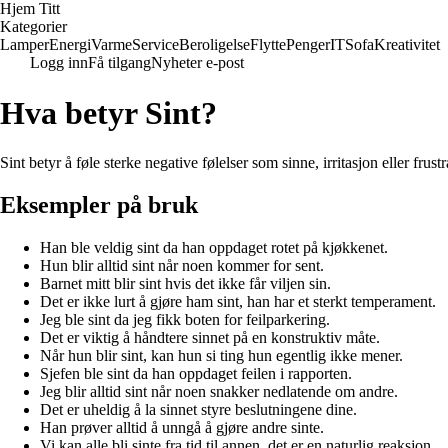
Hjem Titt
Kategorier
Lamper
Energi
Varme
Service
Beroligelse
Flytte
Penger
IT
Sofa
Kreativitet
Logg inn
Få tilgang
Nyheter e-post
Hva betyr Sint?
Sint betyr å føle sterke negative følelser som sinne, irritasjon eller fru
Eksempler på bruk
Han ble veldig sint da han oppdaget rotet på kjøkkenet.
Hun blir alltid sint når noen kommer for sent.
Barnet mitt blir sint hvis det ikke får viljen sin.
Det er ikke lurt å gjøre ham sint, han har et sterkt temperament.
Jeg ble sint da jeg fikk boten for feilparkering.
Det er viktig å håndtere sinnet på en konstruktiv måte.
Når hun blir sint, kan hun si ting hun egentlig ikke mener.
Sjefen ble sint da han oppdaget feilen i rapporten.
Jeg blir alltid sint når noen snakker nedlatende om andre.
Det er uheldig å la sinnet styre beslutningene dine.
Han prøver alltid å unngå å gjøre andre sinte.
Vi kan alle bli sinte fra tid til annen, det er en naturlig reaksjon.