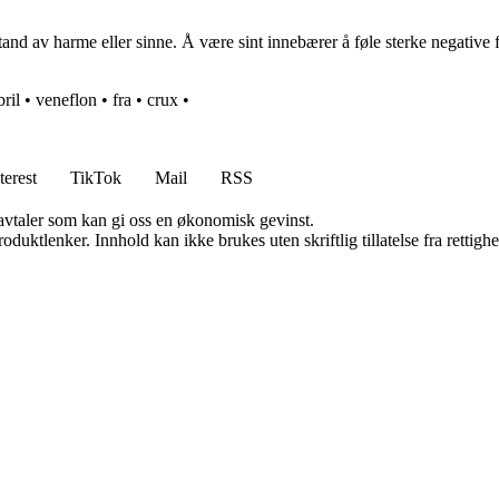
and av harme eller sinne. Å være sint innebærer å føle sterke negative fø
bril
•
veneflon
•
fra
•
crux
•
terest
TikTok
Mail
RSS
savtaler som kan gi oss en økonomisk gevinst.
oduktlenker. Innhold kan ikke brukes uten skriftlig tillatelse fra rettigh