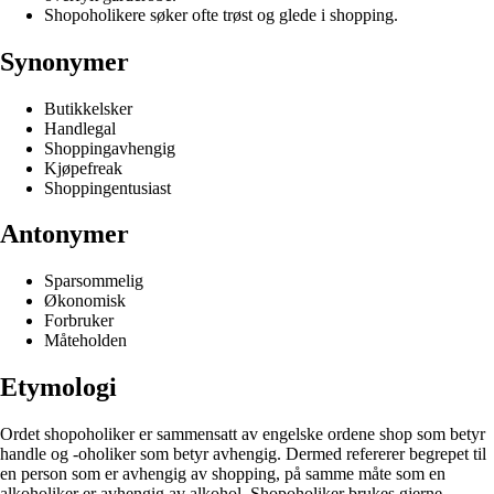
Shopoholikere søker ofte trøst og glede i shopping.
Synonymer
Butikkelsker
Handlegal
Shoppingavhengig
Kjøpefreak
Shoppingentusiast
Antonymer
Sparsommelig
Økonomisk
Forbruker
Måteholden
Etymologi
Ordet shopoholiker er sammensatt av engelske ordene shop som betyr
handle og -oholiker som betyr avhengig. Dermed refererer begrepet til
en person som er avhengig av shopping, på samme måte som en
alkoholiker er avhengig av alkohol. Shopoholiker brukes gjerne