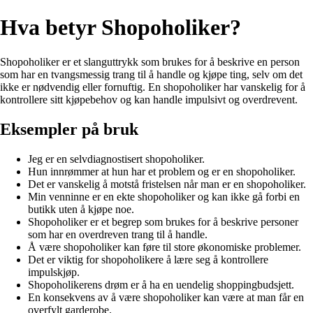
Hva betyr Shopoholiker?
Shopoholiker er et slanguttrykk som brukes for å beskrive en person
som har en tvangsmessig trang til å handle og kjøpe ting, selv om det
ikke er nødvendig eller fornuftig. En shopoholiker har vanskelig for å
kontrollere sitt kjøpebehov og kan handle impulsivt og overdrevent.
Eksempler på bruk
Jeg er en selvdiagnostisert shopoholiker.
Hun innrømmer at hun har et problem og er en shopoholiker.
Det er vanskelig å motstå fristelsen når man er en shopoholiker.
Min venninne er en ekte shopoholiker og kan ikke gå forbi en
butikk uten å kjøpe noe.
Shopoholiker er et begrep som brukes for å beskrive personer
som har en overdreven trang til å handle.
Å være shopoholiker kan føre til store økonomiske problemer.
Det er viktig for shopoholikere å lære seg å kontrollere
impulskjøp.
Shopoholikerens drøm er å ha en uendelig shoppingbudsjett.
En konsekvens av å være shopoholiker kan være at man får en
overfylt garderobe.