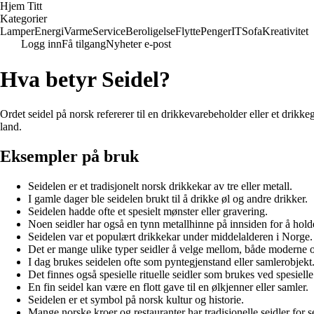
Hjem Titt
Kategorier
Lamper
Energi
Varme
Service
Beroligelse
Flytte
Penger
IT
Sofa
Kreativitet
Logg inn
Få tilgang
Nyheter e-post
Hva betyr Seidel?
Ordet seidel på norsk refererer til en drikkevarebeholder eller et drikke
land.
Eksempler på bruk
Seidelen er et tradisjonelt norsk drikkekar av tre eller metall.
I gamle dager ble seidelen brukt til å drikke øl og andre drikker.
Seidelen hadde ofte et spesielt mønster eller gravering.
Noen seidler har også en tynn metallhinne på innsiden for å hold
Seidelen var et populært drikkekar under middelalderen i Norge.
Det er mange ulike typer seidler å velge mellom, både moderne og
I dag brukes seidelen ofte som pyntegjenstand eller samlerobjekt
Det finnes også spesielle rituelle seidler som brukes ved spesiell
En fin seidel kan være en flott gave til en ølkjenner eller samler.
Seidelen er et symbol på norsk kultur og historie.
Mange norske kroer og restauranter har tradisjonelle seidler for s