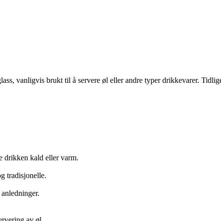
glass, vanligvis brukt til å servere øl eller andre typer drikkevarer. Tid
e drikken kald eller varm.
 tradisjonelle.
.
e anledninger.
ervering av øl.