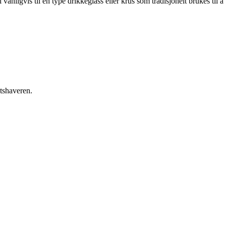
anligvis til en type drikkeglass eller krus som tradisjonelt brukes til å
etshaveren.