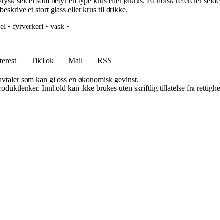
k seidel som betyr en type krus eller ølkrus. På norsk refererer seidel v
skrive et stort glass eller krus til drikke.
el
•
fyrverkeri
•
vask
•
terest
TikTok
Mail
RSS
savtaler som kan gi oss en økonomisk gevinst.
oduktlenker. Innhold kan ikke brukes uten skriftlig tillatelse fra rettigh