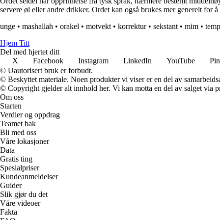
Ordet seidel har opprinnelse fra tysk språk, nærmere bestemt middelhøytys
servere øl eller andre drikker. Ordet kan også brukes mer generelt for å be
unge
•
mashallah
•
orakel
•
motvekt
•
korrektur
•
sekstant
•
mim
•
temp
Hjem Titt
Del med hjertet ditt
X
Facebook
Instagram
LinkedIn
YouTube
Pin
© Uautorisert bruk er forbudt.
© Beskyttet materiale. Noen produkter vi viser er en del av samarbeid
© Copyright gjelder alt innhold her. Vi kan motta en del av salget via pr
Om oss
Starten
Verdier og oppdrag
Teamet bak
Bli med oss
Våre lokasjoner
Data
Gratis ting
Spesialpriser
Kundeanmeldelser
Guider
Slik gjør du det
Våre videoer
Fakta