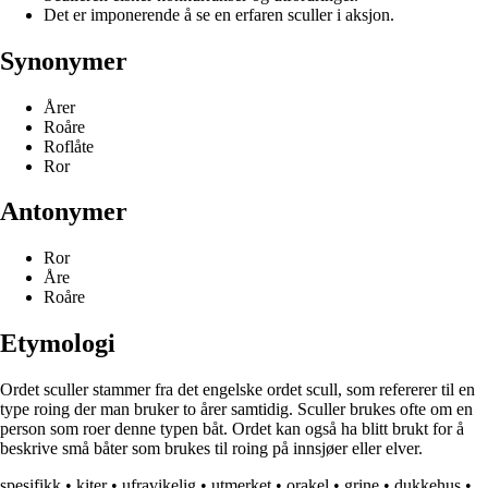
Det er imponerende å se en erfaren sculler i aksjon.
Synonymer
Årer
Roåre
Roflåte
Ror
Antonymer
Ror
Åre
Roåre
Etymologi
Ordet sculler stammer fra det engelske ordet scull, som refererer til en
type roing der man bruker to årer samtidig. Sculler brukes ofte om en
person som roer denne typen båt. Ordet kan også ha blitt brukt for å
beskrive små båter som brukes til roing på innsjøer eller elver.
spesifikk
•
kiter
•
ufravikelig
•
utmerket
•
orakel
•
grine
•
dukkehus
•