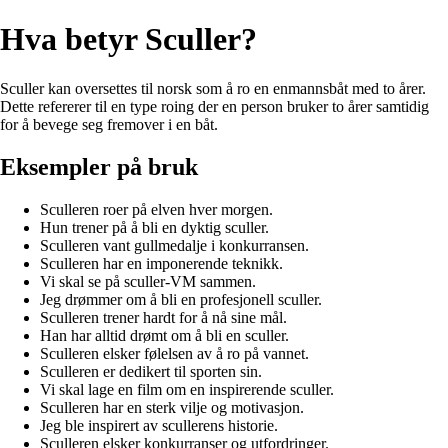
Hva betyr Sculler?
Sculler kan oversettes til norsk som å ro en enmannsbåt med to årer.
Dette refererer til en type roing der en person bruker to årer samtidig
for å bevege seg fremover i en båt.
Eksempler på bruk
Sculleren roer på elven hver morgen.
Hun trener på å bli en dyktig sculler.
Sculleren vant gullmedalje i konkurransen.
Sculleren har en imponerende teknikk.
Vi skal se på sculler-VM sammen.
Jeg drømmer om å bli en profesjonell sculler.
Sculleren trener hardt for å nå sine mål.
Han har alltid drømt om å bli en sculler.
Sculleren elsker følelsen av å ro på vannet.
Sculleren er dedikert til sporten sin.
Vi skal lage en film om en inspirerende sculler.
Sculleren har en sterk vilje og motivasjon.
Jeg ble inspirert av scullerens historie.
Sculleren elsker konkurranser og utfordringer.