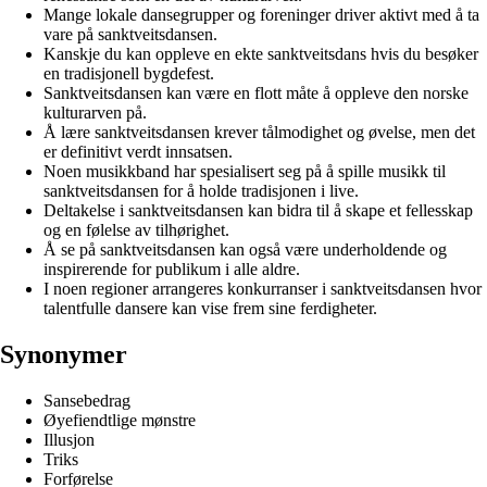
Mange lokale dansegrupper og foreninger driver aktivt med å ta
vare på sanktveitsdansen.
Kanskje du kan oppleve en ekte sanktveitsdans hvis du besøker
en tradisjonell bygdefest.
Sanktveitsdansen kan være en flott måte å oppleve den norske
kulturarven på.
Å lære sanktveitsdansen krever tålmodighet og øvelse, men det
er definitivt verdt innsatsen.
Noen musikkband har spesialisert seg på å spille musikk til
sanktveitsdansen for å holde tradisjonen i live.
Deltakelse i sanktveitsdansen kan bidra til å skape et fellesskap
og en følelse av tilhørighet.
Å se på sanktveitsdansen kan også være underholdende og
inspirerende for publikum i alle aldre.
I noen regioner arrangeres konkurranser i sanktveitsdansen hvor
talentfulle dansere kan vise frem sine ferdigheter.
Synonymer
Sansebedrag
Øyefiendtlige mønstre
Illusjon
Triks
Forførelse