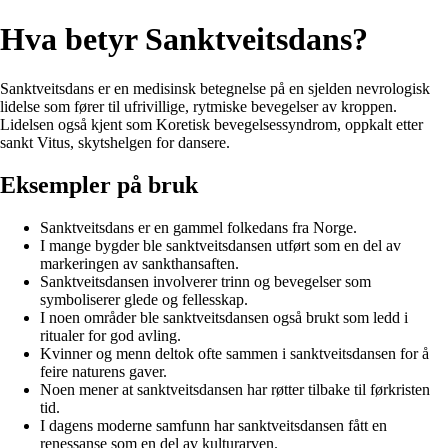
Hva betyr Sanktveitsdans?
Sanktveitsdans er en medisinsk betegnelse på en sjelden nevrologisk
lidelse som fører til ufrivillige, rytmiske bevegelser av kroppen.
Lidelsen også kjent som Koretisk bevegelsessyndrom, oppkalt etter
sankt Vitus, skytshelgen for dansere.
Eksempler på bruk
Sanktveitsdans er en gammel folkedans fra Norge.
I mange bygder ble sanktveitsdansen utført som en del av
markeringen av sankthansaften.
Sanktveitsdansen involverer trinn og bevegelser som
symboliserer glede og fellesskap.
I noen områder ble sanktveitsdansen også brukt som ledd i
ritualer for god avling.
Kvinner og menn deltok ofte sammen i sanktveitsdansen for å
feire naturens gaver.
Noen mener at sanktveitsdansen har røtter tilbake til førkristen
tid.
I dagens moderne samfunn har sanktveitsdansen fått en
renessanse som en del av kulturarven.