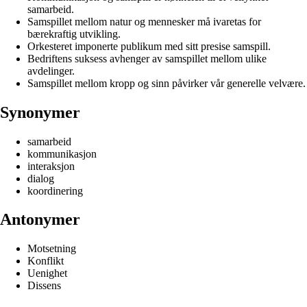
samarbeid.
Samspillet mellom natur og mennesker må ivaretas for
bærekraftig utvikling.
Orkesteret imponerte publikum med sitt presise samspill.
Bedriftens suksess avhenger av samspillet mellom ulike
avdelinger.
Samspillet mellom kropp og sinn påvirker vår generelle velvære.
Synonymer
samarbeid
kommunikasjon
interaksjon
dialog
koordinering
Antonymer
Motsetning
Konflikt
Uenighet
Dissens