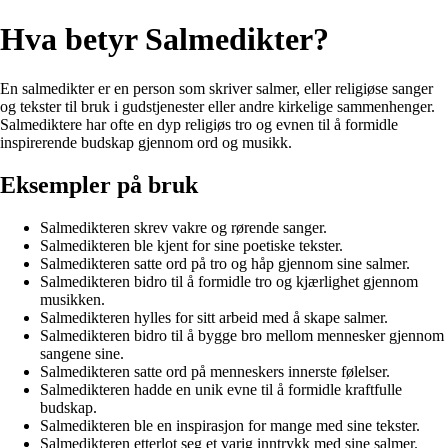
Hva betyr Salmedikter?
En salmedikter er en person som skriver salmer, eller religiøse sanger
og tekster til bruk i gudstjenester eller andre kirkelige sammenhenger.
Salmediktere har ofte en dyp religiøs tro og evnen til å formidle
inspirerende budskap gjennom ord og musikk.
Eksempler på bruk
Salmedikteren skrev vakre og rørende sanger.
Salmedikteren ble kjent for sine poetiske tekster.
Salmedikteren satte ord på tro og håp gjennom sine salmer.
Salmedikteren bidro til å formidle tro og kjærlighet gjennom
musikken.
Salmedikteren hylles for sitt arbeid med å skape salmer.
Salmedikteren bidro til å bygge bro mellom mennesker gjennom
sangene sine.
Salmedikteren satte ord på menneskers innerste følelser.
Salmedikteren hadde en unik evne til å formidle kraftfulle
budskap.
Salmedikteren ble en inspirasjon for mange med sine tekster.
Salmedikteren etterlot seg et varig inntrykk med sine salmer.