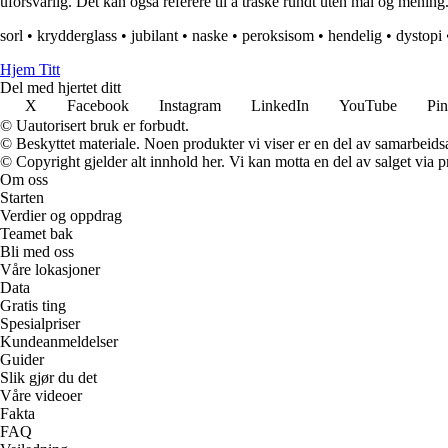
uforsvarlig. Det kan også referere til å traske rundt uten mål og mening
sorl
•
krydderglass
•
jubilant
•
naske
•
peroksisom
•
hendelig
•
dystopi
Hjem Titt
Del med hjertet ditt
X
Facebook
Instagram
LinkedIn
YouTube
Pin
© Uautorisert bruk er forbudt.
© Beskyttet materiale. Noen produkter vi viser er en del av samarbeid
© Copyright gjelder alt innhold her. Vi kan motta en del av salget via pr
Om oss
Starten
Verdier og oppdrag
Teamet bak
Bli med oss
Våre lokasjoner
Data
Gratis ting
Spesialpriser
Kundeanmeldelser
Guider
Slik gjør du det
Våre videoer
Fakta
FAQ