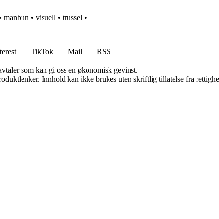
.
•
manbun
•
visuell
•
trussel
•
terest
TikTok
Mail
RSS
savtaler som kan gi oss en økonomisk gevinst.
oduktlenker. Innhold kan ikke brukes uten skriftlig tillatelse fra rettigh