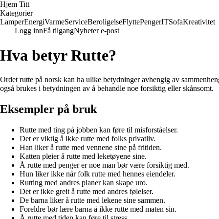
Hjem Titt
Kategorier
Lamper
Energi
Varme
Service
Beroligelse
Flytte
Penger
IT
Sofa
Kreativitet
Logg inn
Få tilgang
Nyheter e-post
Hva betyr Rutte?
Ordet rutte på norsk kan ha ulike betydninger avhengig av sammenhengen d
også brukes i betydningen av å behandle noe forsiktig eller skånsomt.
Eksempler på bruk
Rutte med ting på jobben kan føre til misforståelser.
Det er viktig å ikke rutte med folks privatliv.
Han liker å rutte med vennene sine på fritiden.
Katten pleier å rutte med leketøyene sine.
Å rutte med penger er noe man bør være forsiktig med.
Hun liker ikke når folk rutte med hennes eiendeler.
Rutting med andres planer kan skape uro.
Det er ikke greit å rutte med andres følelser.
De barna liker å rutte med lekene sine sammen.
Foreldre bør lære barna å ikke rutte med maten sin.
Å rutte med tiden kan føre til stress.