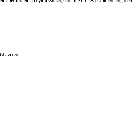
rdele eller fordele på nytt ressurser, som ofte brukes i sammenheng med
etshaveren.