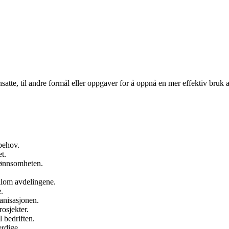
ansatte, til andre formål eller oppgaver for å oppnå en mer effektiv bruk
behov.
t.
lønnsomheten.
llom avdelingene.
.
ganisasjonen.
rosjekter.
 bedriften.
erdige.