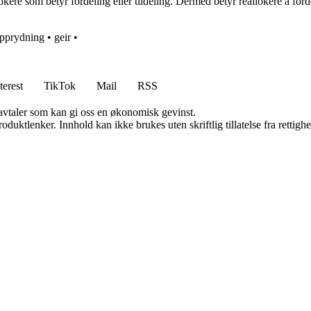
llokere som betyr fordeling eller tildeling. Dermed betyr reallokere å fo
pprydning
•
geir
•
terest
TikTok
Mail
RSS
savtaler som kan gi oss en økonomisk gevinst.
oduktlenker. Innhold kan ikke brukes uten skriftlig tillatelse fra rettigh