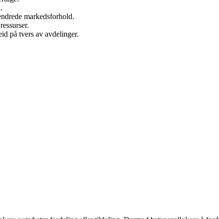
.
endrede markedsforhold.
ressurser.
d på tvers av avdelinger.