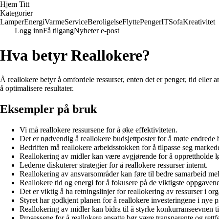
Hjem Titt
Kategorier
Lamper
Energi
Varme
Service
Beroligelse
Flytte
Penger
IT
Sofa
Kreativitet
Logg inn
Få tilgang
Nyheter e-post
Hva betyr Reallokere?
Å reallokere betyr å omfordele ressurser, enten det er penger, tid eller 
å optimalisere resultater.
Eksempler på bruk
Vi må reallokere ressursene for å øke effektiviteten.
Det er nødvendig å reallokere budsjettposter for å møte endrede 
Bedriften må reallokere arbeidsstokken for å tilpasse seg markede
Reallokering av midler kan være avgjørende for å opprettholde 
Lederne diskuterer strategier for å reallokere ressurser internt.
Reallokering av ansvarsområder kan føre til bedre samarbeid me
Reallokere tid og energi for å fokusere på de viktigste oppgavene
Det er viktig å ha retningslinjer for reallokering av ressurser i or
Styret har godkjent planen for å reallokere investeringene i nye p
Reallokering av midler kan bidra til å styrke konkurranseevnen til
Prosessene for å reallokere ansatte bør være transparente og rettf