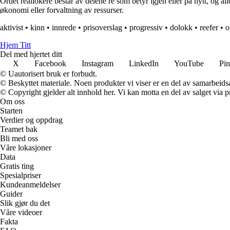
Ordet reallokere består av delene re som betyr igjen eller på nytt, og a
økonomi eller forvaltning av ressurser.
aktivist
•
kinn
•
innrede
•
prisoverslag
•
progressiv
•
dolokk
•
reefer
•
o
Hjem Titt
Del med hjertet ditt
X
Facebook
Instagram
LinkedIn
YouTube
Pin
© Uautorisert bruk er forbudt.
© Beskyttet materiale. Noen produkter vi viser er en del av samarbeid
© Copyright gjelder alt innhold her. Vi kan motta en del av salget via pr
Om oss
Starten
Verdier og oppdrag
Teamet bak
Bli med oss
Våre lokasjoner
Data
Gratis ting
Spesialpriser
Kundeanmeldelser
Guider
Slik gjør du det
Våre videoer
Fakta