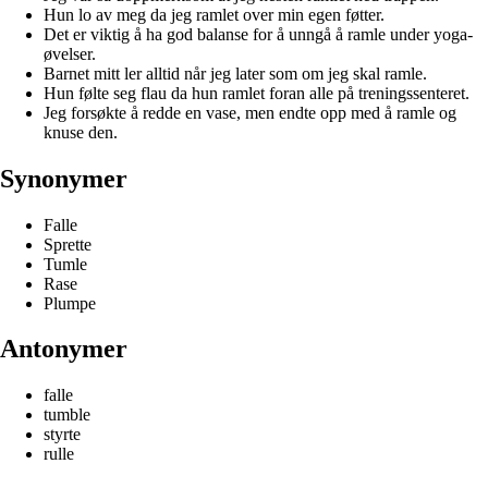
Hun lo av meg da jeg ramlet over min egen føtter.
Det er viktig å ha god balanse for å unngå å ramle under yoga-
øvelser.
Barnet mitt ler alltid når jeg later som om jeg skal ramle.
Hun følte seg flau da hun ramlet foran alle på treningssenteret.
Jeg forsøkte å redde en vase, men endte opp med å ramle og
knuse den.
Synonymer
Falle
Sprette
Tumle
Rase
Plumpe
Antonymer
falle
tumble
styrte
rulle