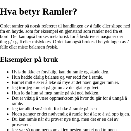
Hva betyr Ramler?
Ordet ramler på norsk refererer til handlingen av å falle eller slippe ned
fra en høyde, som for eksempel en gjenstand som ramler ned fra et
bord. Det kan også brukes metaforisk for å beskrive situasjoner der
ting går galt eller mislykkes. Ordet kan også brukes i betydningen av å
falle eller miste balansen fysisk.
Eksempler på bruk
Hvis du ikke er forsiktig, kan du ramle og skade deg.
Hun hadde dårlig balanse og var redd for å ramle.
Barnet mitt elsker å leke så mye at det noen ganger ramler.
Jeg tror jeg ramlet på grunn av det glatte gulvet.
Hun lo da hun så meg ramle på ski ned bakken.
Det er viktig å være oppmerksom på hvor du går for å unngå å
ramle.
Jeg tar alltid små skritt for ikke å ramle på isen.
Noen ganger er det nødvendig å ramle for å lære å stå opp igjen.
Du kan ramle når du prøver nye ting, men det er en del av
prosessen.
Jeg var så uoppmerksom at jeg nesten ramlet ned trappen.