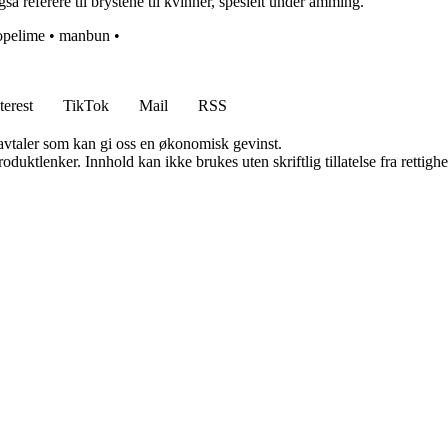
så referere til brystene til kvinner, spesielt under amming.
opelime
•
manbun
•
terest
TikTok
Mail
RSS
savtaler som kan gi oss en økonomisk gevinst.
oduktlenker. Innhold kan ikke brukes uten skriftlig tillatelse fra rettigh