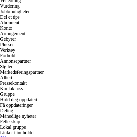
Veiledning
Vurdering
Jobbmuligheter
Del et tips
Abonnent
Konto
Arrangement
Gebyrer
Plusser
Verktøy
Forhold
Annonsepartner
Støtter
Markedsføringspartner
Alliert
Pressekontakt
Kontakt oss
Gruppe
Hold deg oppdatert
Få oppdateringer
Deling
Månedlige nyheter
Fellesskap
Lokal gruppe
Linker i innholdet