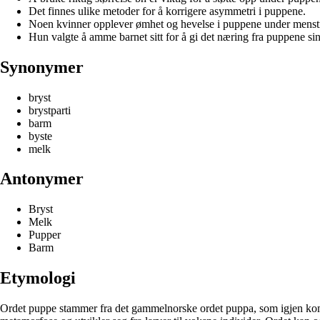
Det finnes ulike metoder for å korrigere asymmetri i puppene.
Noen kvinner opplever ømhet og hevelse i puppene under menst
Hun valgte å amme barnet sitt for å gi det næring fra puppene sin
Synonymer
bryst
brystparti
barm
byste
melk
Antonymer
Bryst
Melk
Pupper
Barm
Etymologi
Ordet puppe stammer fra det gammelnorske ordet puppa, som igjen komme