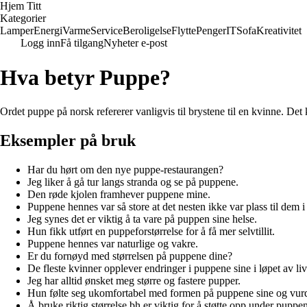
Hjem Titt
Kategorier
Lamper
Energi
Varme
Service
Beroligelse
Flytte
Penger
IT
Sofa
Kreativitet
Logg inn
Få tilgang
Nyheter e-post
Hva betyr Puppe?
Ordet puppe på norsk refererer vanligvis til brystene til en kvinne. Det
Eksempler på bruk
Har du hørt om den nye puppe-restaurangen?
Jeg liker å gå tur langs stranda og se på puppene.
Den røde kjolen framhever puppene mine.
Puppene hennes var så store at det nesten ikke var plass til dem i
Jeg synes det er viktig å ta vare på puppen sine helse.
Hun fikk utført en puppeforstørrelse for å få mer selvtillit.
Puppene hennes var naturlige og vakre.
Er du fornøyd med størrelsen på puppene dine?
De fleste kvinner opplever endringer i puppene sine i løpet av liv
Jeg har alltid ønsket meg større og fastere pupper.
Hun følte seg ukomfortabel med formen på puppene sine og vurd
Å bruke riktig størrelse bh er viktig for å støtte opp under puppe