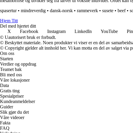
metamorfose og utvikler seg fra larver til voksne individer. Ordet kan og
spasertur
•
mindreverdig
•
dansk-norsk
•
rammeverk
•
susete
•
beef
•
s
Hjem Titt
Del med hjertet ditt
X
Facebook
Instagram
LinkedIn
YouTube
Pin
© Uautorisert bruk er forbudt.
© Beskyttet materiale. Noen produkter vi viser er en del av samarbeid
© Copyright gjelder alt innhold her. Vi kan motta en del av salget via pr
Om oss
Starten
Verdier og oppdrag
Teamet bak
Bli med oss
Våre lokasjoner
Data
Gratis ting
Spesialpriser
Kundeanmeldelser
Guider
Slik gjør du det
Våre videoer
Fakta
FAQ