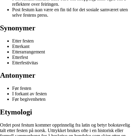
reflektere over feiringen.
Post festum kan være en fin tid for det sosiale samværet uten
selve festens press.
Synonymer
Etter festen
Etterkant
Etterarrangement
Etterfest
Etterfestivitas
Antonymer
Før festen
I forkant av festen
Før begivenheten
Etymologi
Ordet post festum kommer opprinnelig fra latin og betyr bokstavelig
talt etter festen på norsk. Uttrykket brukes ofte i en historisk eller
formell sammenheng for å beskrive en hendelse som skjer etter en