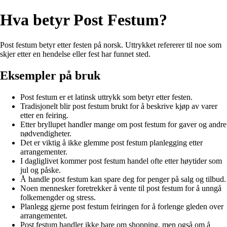
Hva betyr Post Festum?
Post festum betyr etter festen på norsk. Uttrykket refererer til noe som
skjer etter en hendelse eller fest har funnet sted.
Eksempler på bruk
Post festum er et latinsk uttrykk som betyr etter festen.
Tradisjonelt blir post festum brukt for å beskrive kjøp av varer
etter en feiring.
Etter bryllupet handler mange om post festum for gaver og andre
nødvendigheter.
Det er viktig å ikke glemme post festum planlegging etter
arrangementer.
I dagliglivet kommer post festum handel ofte etter høytider som
jul og påske.
Å handle post festum kan spare deg for penger på salg og tilbud.
Noen mennesker foretrekker å vente til post festum for å unngå
folkemengder og stress.
Planlegg gjerne post festum feiringen for å forlenge gleden over
arrangementet.
Post festum handler ikke bare om shopping, men også om å