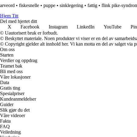
arveord
•
fiskesnelle
•
puppe
•
sinklegering
•
fattig
•
flink pike-syndro
Hjem Titt
Del med hjertet ditt
X
Facebook
Instagram
LinkedIn
YouTube
Pin
© Uautorisert bruk er forbudt.
© Beskyttet materiale. Noen produkter vi viser er en del av samarbeid
© Copyright gjelder alt innhold her. Vi kan motta en del av salget via pr
Om oss
Starten
Verdier og oppdrag
Teamet bak
Bli med oss
Våre lokasjoner
Data
Gratis ting
Spesialpriser
Kundeanmeldelser
Guider
Slik gjør du det
Våre videoer
Fakta
FAQ
Veiledning