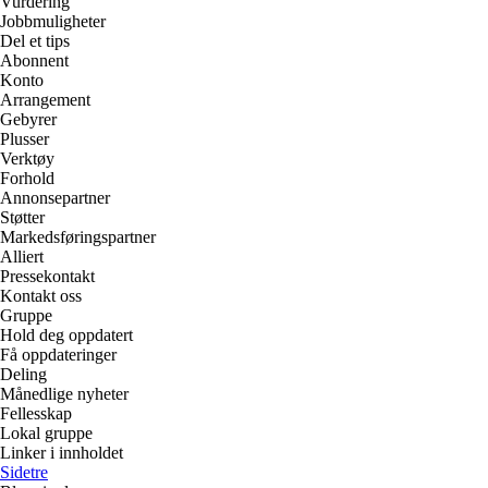
Vurdering
Jobbmuligheter
Del et tips
Abonnent
Konto
Arrangement
Gebyrer
Plusser
Verktøy
Forhold
Annonsepartner
Støtter
Markedsføringspartner
Alliert
Pressekontakt
Kontakt oss
Gruppe
Hold deg oppdatert
Få oppdateringer
Deling
Månedlige nyheter
Fellesskap
Lokal gruppe
Linker i innholdet
Sidetre