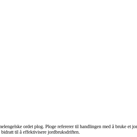
engelske ordet plog. Ploge refererer til handlingen med å bruke et jor
idratt til å effektivisere jordbruksdriften.