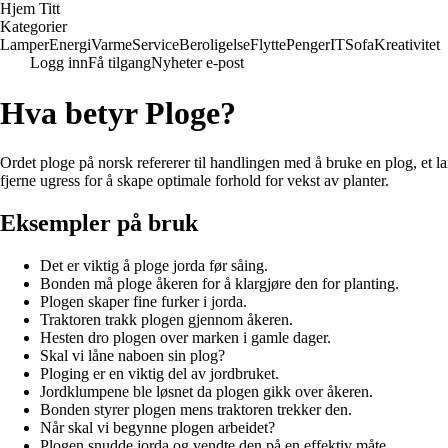
Hjem Titt
Kategorier
Lamper
Energi
Varme
Service
Beroligelse
Flytte
Penger
IT
Sofa
Kreativitet
Logg inn
Få tilgang
Nyheter e-post
Hva betyr Ploge?
Ordet ploge på norsk refererer til handlingen med å bruke en plog, et la
fjerne ugress for å skape optimale forhold for vekst av planter.
Eksempler på bruk
Det er viktig å ploge jorda før såing.
Bonden må ploge åkeren for å klargjøre den for planting.
Plogen skaper fine furker i jorda.
Traktoren trakk plogen gjennom åkeren.
Hesten dro plogen over marken i gamle dager.
Skal vi låne naboen sin plog?
Ploging er en viktig del av jordbruket.
Jordklumpene ble løsnet da plogen gikk over åkeren.
Bonden styrer plogen mens traktoren trekker den.
Når skal vi begynne plogen arbeidet?
Plogen snudde jorda og vendte den på en effektiv måte.