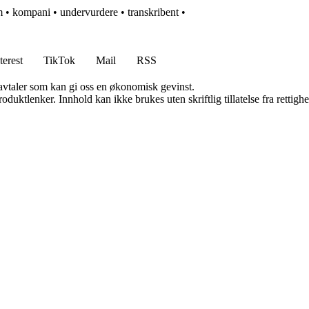
m
•
kompani
•
undervurdere
•
transkribent
•
terest
TikTok
Mail
RSS
savtaler som kan gi oss en økonomisk gevinst.
oduktlenker. Innhold kan ikke brukes uten skriftlig tillatelse fra rettigh