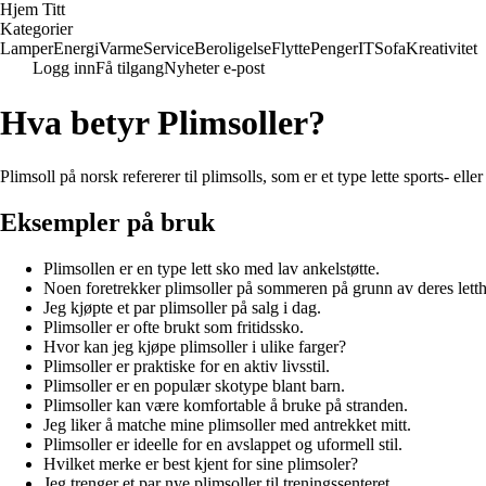
Hjem Titt
Kategorier
Lamper
Energi
Varme
Service
Beroligelse
Flytte
Penger
IT
Sofa
Kreativitet
Logg inn
Få tilgang
Nyheter e-post
Hva betyr Plimsoller?
Plimsoll på norsk refererer til plimsolls, som er et type lette sports- ell
Eksempler på bruk
Plimsollen er en type lett sko med lav ankelstøtte.
Noen foretrekker plimsoller på sommeren på grunn av deres letth
Jeg kjøpte et par plimsoller på salg i dag.
Plimsoller er ofte brukt som fritidssko.
Hvor kan jeg kjøpe plimsoller i ulike farger?
Plimsoller er praktiske for en aktiv livsstil.
Plimsoller er en populær skotype blant barn.
Plimsoller kan være komfortable å bruke på stranden.
Jeg liker å matche mine plimsoller med antrekket mitt.
Plimsoller er ideelle for en avslappet og uformell stil.
Hvilket merke er best kjent for sine plimsoler?
Jeg trenger et par nye plimsoller til treningssenteret.