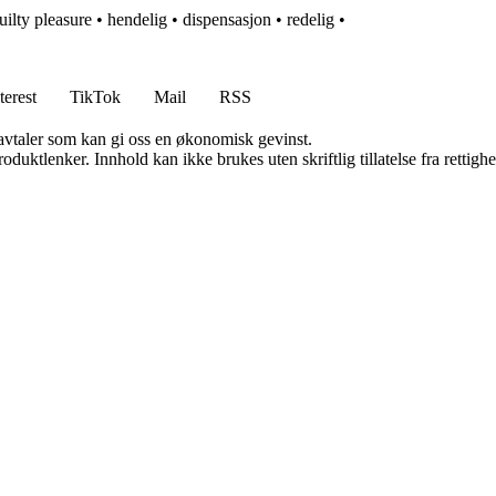
uilty pleasure
•
hendelig
•
dispensasjon
•
redelig
•
terest
TikTok
Mail
RSS
savtaler som kan gi oss en økonomisk gevinst.
oduktlenker. Innhold kan ikke brukes uten skriftlig tillatelse fra rettigh