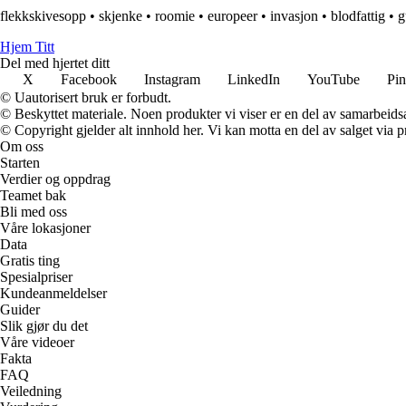
flekkskivesopp
•
skjenke
•
roomie
•
europeer
•
invasjon
•
blodfattig
•
g
Hjem Titt
Del med hjertet ditt
X
Facebook
Instagram
LinkedIn
YouTube
Pin
© Uautorisert bruk er forbudt.
© Beskyttet materiale. Noen produkter vi viser er en del av samarbeid
© Copyright gjelder alt innhold her. Vi kan motta en del av salget via pr
Om oss
Starten
Verdier og oppdrag
Teamet bak
Bli med oss
Våre lokasjoner
Data
Gratis ting
Spesialpriser
Kundeanmeldelser
Guider
Slik gjør du det
Våre videoer
Fakta
FAQ
Veiledning