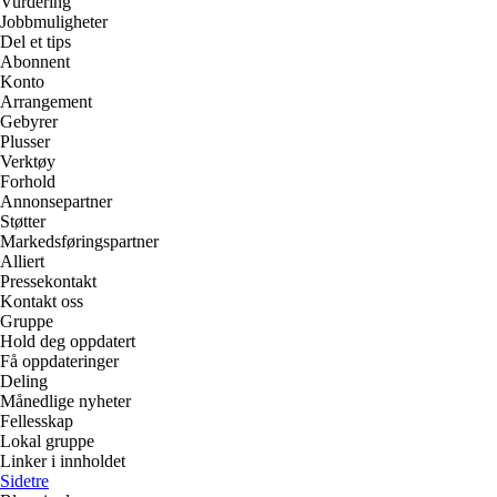
Vurdering
Jobbmuligheter
Del et tips
Abonnent
Konto
Arrangement
Gebyrer
Plusser
Verktøy
Forhold
Annonsepartner
Støtter
Markedsføringspartner
Alliert
Pressekontakt
Kontakt oss
Gruppe
Hold deg oppdatert
Få oppdateringer
Deling
Månedlige nyheter
Fellesskap
Lokal gruppe
Linker i innholdet
Sidetre