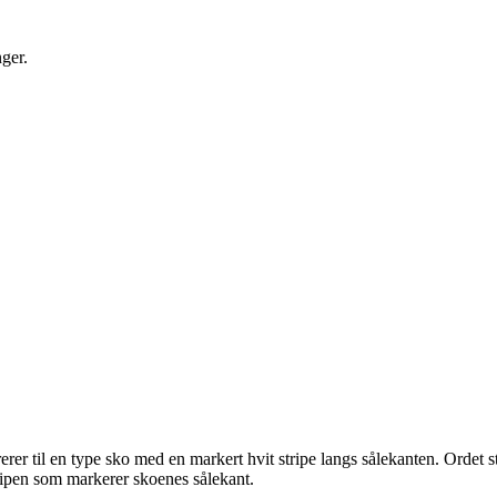
nger.
rer til en type sko med en markert hvit stripe langs sålekanten. Ordet 
 stripen som markerer skoenes sålekant.