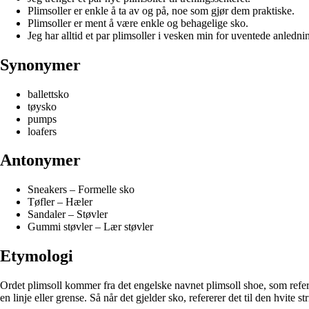
Plimsoller er enkle å ta av og på, noe som gjør dem praktiske.
Plimsoller er ment å være enkle og behagelige sko.
Jeg har alltid et par plimsoller i vesken min for uventede anledni
Synonymer
ballettsko
tøysko
pumps
loafers
Antonymer
Sneakers – Formelle sko
Tøfler – Hæler
Sandaler – Støvler
Gummi støvler – Lær støvler
Etymologi
Ordet plimsoll kommer fra det engelske navnet plimsoll shoe, som refere
en linje eller grense. Så når det gjelder sko, refererer det til den hvite