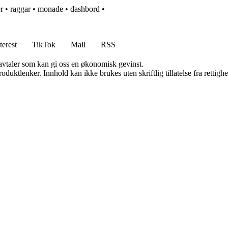
er
•
raggar
•
monade
•
dashbord
•
terest
TikTok
Mail
RSS
savtaler som kan gi oss en økonomisk gevinst.
oduktlenker. Innhold kan ikke brukes uten skriftlig tillatelse fra rettigh