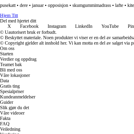
pusekatt
•
dere
•
januar
•
opposisjon
•
skumgummimadrass
•
lafte
•
kit
Hjem Titt
Del med hjertet ditt
X
Facebook
Instagram
LinkedIn
YouTube
Pin
© Uautorisert bruk er forbudt.
© Beskyttet materiale. Noen produkter vi viser er en del av samarbeid
© Copyright gjelder alt innhold her. Vi kan motta en del av salget via pr
Om oss
Starten
Verdier og oppdrag
Teamet bak
Bli med oss
Våre lokasjoner
Data
Gratis ting
Spesialpriser
Kundeanmeldelser
Guider
Slik gjør du det
Våre videoer
Fakta
FAQ
Veiledning