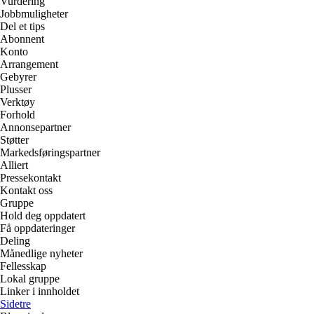
Vurdering
Jobbmuligheter
Del et tips
Abonnent
Konto
Arrangement
Gebyrer
Plusser
Verktøy
Forhold
Annonsepartner
Støtter
Markedsføringspartner
Alliert
Pressekontakt
Kontakt oss
Gruppe
Hold deg oppdatert
Få oppdateringer
Deling
Månedlige nyheter
Fellesskap
Lokal gruppe
Linker i innholdet
Sidetre