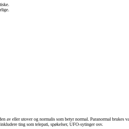
iske.
lige.
en av eller utover og normalis som betyr normal. Paranormal brukes van
 inkludere ting som telepati, spøkelser, UFO-sytinger osv.