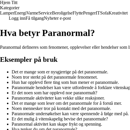
Hjem Titt
Kategorier
Lamper
Energi
Varme
Service
Beroligelse
Flytte
Penger
IT
Sofa
Kreativitet
Logg inn
Få tilgang
Nyheter e-post
Hva betyr Paranormal?
Paranormal defineres som fenomener, opplevelser eller hendelser som lig
Eksempler på bruk
Det er mange som er nysgjerrige på det paranormale.
Noen tror sterkt på det paranormale fenomenet.
Hun har opplevd flere ting som hun mener er paranormale.
Paranormale hendelser kan være utfordrende å forklare vitenskap
Er det noen som har opplevd noe paranormalt?
Paranormale aktiviteter kan vekke ulike reaksjoner.
Det er mange som leser om det paranormale for å forstå mer.
Noen mennesker tror på kontakt med det paranormale.
Paranormale undersøkelser kan være spennende å følge med på.
Er det mulig å vitenskapelig bevise det paranormale?
Paranormal aktivitet kan skape frykt og spenning.
Hva tenker du om det paranormale?