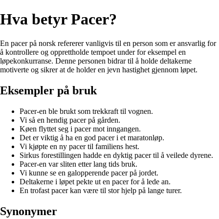
Hva betyr Pacer?
En pacer på norsk refererer vanligvis til en person som er ansvarlig for
å kontrollere og opprettholde tempoet under for eksempel en
løpekonkurranse. Denne personen bidrar til å holde deltakerne
motiverte og sikrer at de holder en jevn hastighet gjennom løpet.
Eksempler på bruk
Pacer-en ble brukt som trekkraft til vognen.
Vi så en hendig pacer på gården.
Køen flyttet seg i pacer mot inngangen.
Det er viktig å ha en god pacer i et maratonløp.
Vi kjøpte en ny pacer til familiens hest.
Sirkus forestillingen hadde en dyktig pacer til å veilede dyrene.
Pacer-en var sliten etter lang tids bruk.
Vi kunne se en galopperende pacer på jordet.
Deltakerne i løpet pekte ut en pacer for å lede an.
En trofast pacer kan være til stor hjelp på lange turer.
Synonymer