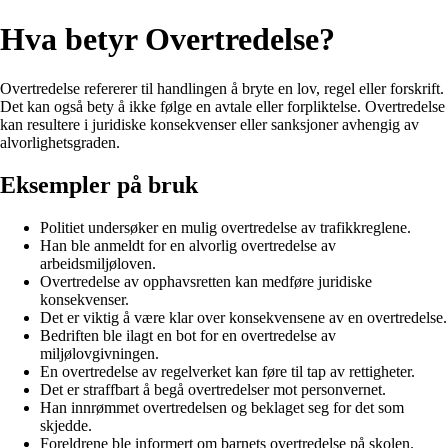
Hva betyr Overtredelse?
Overtredelse refererer til handlingen å bryte en lov, regel eller forskrift.
Det kan også bety å ikke følge en avtale eller forpliktelse. Overtredelse
kan resultere i juridiske konsekvenser eller sanksjoner avhengig av
alvorlighetsgraden.
Eksempler på bruk
Politiet undersøker en mulig overtredelse av trafikkreglene.
Han ble anmeldt for en alvorlig overtredelse av
arbeidsmiljøloven.
Overtredelse av opphavsretten kan medføre juridiske
konsekvenser.
Det er viktig å være klar over konsekvensene av en overtredelse.
Bedriften ble ilagt en bot for en overtredelse av
miljølovgivningen.
En overtredelse av regelverket kan føre til tap av rettigheter.
Det er straffbart å begå overtredelser mot personvernet.
Han innrømmet overtredelsen og beklaget seg for det som
skjedde.
Foreldrene ble informert om barnets overtredelse på skolen.