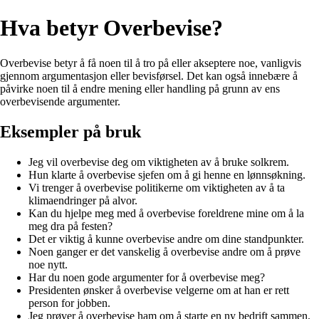
Hva betyr Overbevise?
Overbevise betyr å få noen til å tro på eller akseptere noe, vanligvis
gjennom argumentasjon eller bevisførsel. Det kan også innebære å
påvirke noen til å endre mening eller handling på grunn av ens
overbevisende argumenter.
Eksempler på bruk
Jeg vil overbevise deg om viktigheten av å bruke solkrem.
Hun klarte å overbevise sjefen om å gi henne en lønnsøkning.
Vi trenger å overbevise politikerne om viktigheten av å ta
klimaendringer på alvor.
Kan du hjelpe meg med å overbevise foreldrene mine om å la
meg dra på festen?
Det er viktig å kunne overbevise andre om dine standpunkter.
Noen ganger er det vanskelig å overbevise andre om å prøve
noe nytt.
Har du noen gode argumenter for å overbevise meg?
Presidenten ønsker å overbevise velgerne om at han er rett
person for jobben.
Jeg prøver å overbevise ham om å starte en ny bedrift sammen.