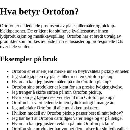
Hva betyr Ortofon?
Ortofon er en ledende produsent av platespillernåler og pickup-
blekkpatroner. De er kjent for sitt høye kvalitetsutstyr innen
lydproduksjon og musikkavspilling. Ortofon har et bredt utvalg av
produkter som brukes av både hi-fi-entusiaster og profesjonelle DJs
over hele verden.
Eksempler på bruk
Ortofon er et anerkjent merke innen høykvalitets pickup-enheter.
Jeg skal kjøpe en ny platespiller med en Ortofon pickup.
Hvordan kan jeg justere nålen på min Ortofon pickup?
Ortofon sine produkter er kjent for sin presise lydgjengivelse.
Jeg trenger å skifte stiften på min Ortofon pickup.
Hvor kan jeg kjøpe reservedeler til min Ortofon pickup?
Ortofon har vært ledende innen lydteknologi i mange år.
Jeg anbefaler Ortofon til alle musikkentusiaster.
Hvilken modell av Ortofon pickup passer best til mitt behov?
Jeg har hørt at Ortofon cartridges varer lenge og er pålitelige.
Hvordan kan jeg justere vekten på min Ortofon pickup?
Ortofon sine produkter har vunnet flere priser for sin lydkvalitet.