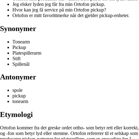
Jeg elsker lyden jeg får fra min Ortofon pickup.
Hvor kan jeg få service på min Ortofon pickup?
Ortofon er mitt favorittmerke når det gjelder pickup-enheter.
Synonymer
Tonearm
Pickup
Platespillerarm
Stift
Spillenål
Antonymer
spole
pickup
tonearm
Etymologi
Ortofon kommer fra det greske ordet ortho- som betyr rett eller korrekt,
og -fon som betyr lyd eller stemme. Ortofon refererer til et selskap som
produserer pickup-patroner for platespillere, som er ansvarlige for å