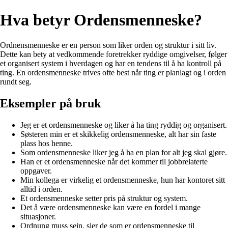
Hva betyr Ordensmenneske?
Ordnensmenneske er en person som liker orden og struktur i sitt liv.
Dette kan bety at vedkommende foretrekker ryddige omgivelser, følger
et organisert system i hverdagen og har en tendens til å ha kontroll på
ting. En ordensmenneske trives ofte best når ting er planlagt og i orden
rundt seg.
Eksempler på bruk
Jeg er et ordensmenneske og liker å ha ting ryddig og organisert.
Søsteren min er et skikkelig ordensmenneske, alt har sin faste
plass hos henne.
Som ordensmenneske liker jeg å ha en plan for alt jeg skal gjøre.
Han er et ordensmenneske når det kommer til jobbrelaterte
oppgaver.
Min kollega er virkelig et ordensmenneske, hun har kontoret sitt
alltid i orden.
Et ordensmenneske setter pris på struktur og system.
Det å være ordensmenneske kan være en fordel i mange
situasjoner.
Ordnung muss sein, sier de som er ordensmenneske til