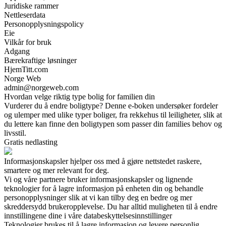
Juridiske rammer
Nettleserdata
Personopplysningspolicy
Eie
Vilkår for bruk
Adgang
Bærekraftige løsninger
HjemTitt.com
Norge Web
admin@norgeweb.com
Hvordan velge riktig type bolig for familien din
Vurderer du å endre boligtype? Denne e-boken undersøker fordeler
og ulemper med ulike typer boliger, fra rekkehus til leiligheter, slik at
du lettere kan finne den boligtypen som passer din families behov og
livsstil.
Gratis nedlasting
Informasjonskapsler hjelper oss med å gjøre nettstedet raskere,
smartere og mer relevant for deg.
Vi og våre partnere bruker informasjonskapsler og lignende
teknologier for å lagre informasjon på enheten din og behandle
personopplysninger slik at vi kan tilby deg en bedre og mer
skreddersydd brukeropplevelse. Du har alltid muligheten til å endre
innstillingene dine i våre databeskyttelsesinnstillinger
Teknologier brukes til å lagre informasjon og levere personlig