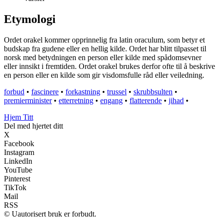
Etymologi
Ordet orakel kommer opprinnelig fra latin oraculum, som betyr et
budskap fra gudene eller en hellig kilde. Ordet har blitt tilpasset til
norsk med betydningen en person eller kilde med spådomsevner
eller innsikt i fremtiden. Ordet orakel brukes derfor ofte til å beskrive
en person eller en kilde som gir visdomsfulle råd eller veiledning.
forbud
•
fascinere
•
forkastning
•
trussel
•
skrubbsulten
•
premierminister
•
etterretning
•
engang
•
flatterende
•
jihad
•
Hjem Titt
Del med hjertet ditt
X
Facebook
Instagram
LinkedIn
YouTube
Pinterest
TikTok
Mail
RSS
© Uautorisert bruk er forbudt.