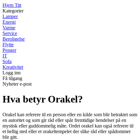
Hjem Titt
Kategorier
Lamper
Energi
Varme
Service
Beroligelse
Flytte
Penger
IT
Sofa
Kreativitet
Logg inn
Få tilgang
Nyheter e-post
Hva betyr Orakel?
Orakel kan referere til en person eller en kilde som blir betraktet som
en autoritet og som gir råd eller spår fremtidige hendelser på en
mystisk eller guddommelig måte. Ordet orakel kan også referere til
et hellig sted eller et orakeltempelet der slike råd eller spådommer
blir gitt.