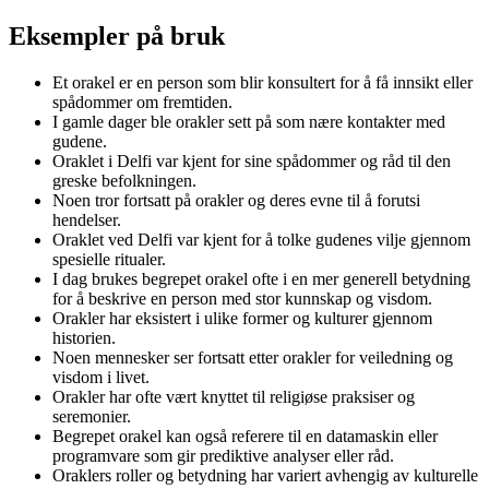
Eksempler på bruk
Et orakel er en person som blir konsultert for å få innsikt eller
spådommer om fremtiden.
I gamle dager ble orakler sett på som nære kontakter med
gudene.
Oraklet i Delfi var kjent for sine spådommer og råd til den
greske befolkningen.
Noen tror fortsatt på orakler og deres evne til å forutsi
hendelser.
Oraklet ved Delfi var kjent for å tolke gudenes vilje gjennom
spesielle ritualer.
I dag brukes begrepet orakel ofte i en mer generell betydning
for å beskrive en person med stor kunnskap og visdom.
Orakler har eksistert i ulike former og kulturer gjennom
historien.
Noen mennesker ser fortsatt etter orakler for veiledning og
visdom i livet.
Orakler har ofte vært knyttet til religiøse praksiser og
seremonier.
Begrepet orakel kan også referere til en datamaskin eller
programvare som gir prediktive analyser eller råd.
Oraklers roller og betydning har variert avhengig av kulturelle