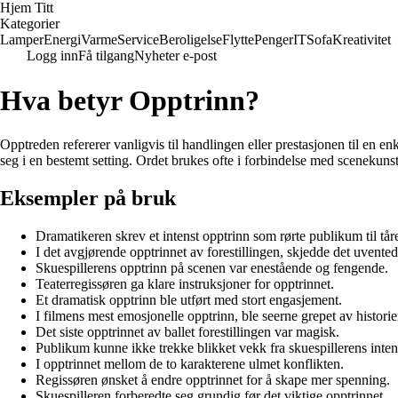
Hjem Titt
Kategorier
Lamper
Energi
Varme
Service
Beroligelse
Flytte
Penger
IT
Sofa
Kreativitet
Logg inn
Få tilgang
Nyheter e-post
Hva betyr Opptrinn?
Opptreden refererer vanligvis til handlingen eller prestasjonen til en en
seg i en bestemt setting. Ordet brukes ofte i forbindelse med scenekunst
Eksempler på bruk
Dramatikeren skrev et intenst opptrinn som rørte publikum til tåre
I det avgjørende opptrinnet av forestillingen, skjedde det uvented
Skuespillerens opptrinn på scenen var enestående og fengende.
Teaterregissøren ga klare instruksjoner for opptrinnet.
Et dramatisk opptrinn ble utført med stort engasjement.
I filmens mest emosjonelle opptrinn, ble seerne grepet av historie
Det siste opptrinnet av ballet forestillingen var magisk.
Publikum kunne ikke trekke blikket vekk fra skuespillerens inten
I opptrinnet mellom de to karakterene ulmet konflikten.
Regissøren ønsket å endre opptrinnet for å skape mer spenning.
Skuespilleren forberedte seg grundig før det viktige opptrinnet.