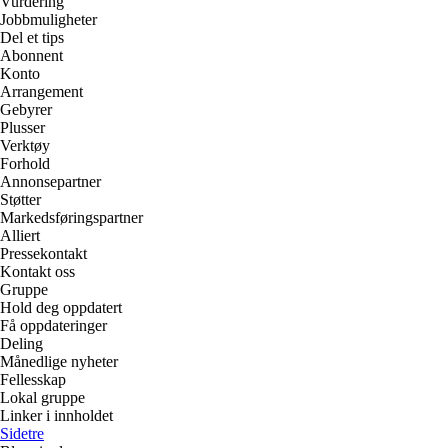
Vurdering
Jobbmuligheter
Del et tips
Abonnent
Konto
Arrangement
Gebyrer
Plusser
Verktøy
Forhold
Annonsepartner
Støtter
Markedsføringspartner
Alliert
Pressekontakt
Kontakt oss
Gruppe
Hold deg oppdatert
Få oppdateringer
Deling
Månedlige nyheter
Fellesskap
Lokal gruppe
Linker i innholdet
Sidetre