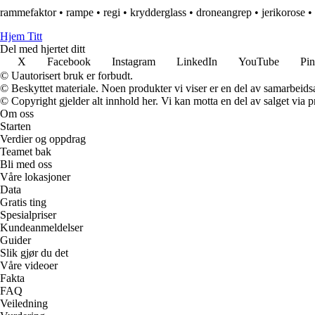
rammefaktor
•
rampe
•
regi
•
krydderglass
•
droneangrep
•
jerikorose
•
Hjem Titt
Del med hjertet ditt
X
Facebook
Instagram
LinkedIn
YouTube
Pin
© Uautorisert bruk er forbudt.
© Beskyttet materiale. Noen produkter vi viser er en del av samarbeid
© Copyright gjelder alt innhold her. Vi kan motta en del av salget via pr
Om oss
Starten
Verdier og oppdrag
Teamet bak
Bli med oss
Våre lokasjoner
Data
Gratis ting
Spesialpriser
Kundeanmeldelser
Guider
Slik gjør du det
Våre videoer
Fakta
FAQ
Veiledning