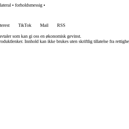
lateral
•
forholdsmessig
•
terest
TikTok
Mail
RSS
savtaler som kan gi oss en økonomisk gevinst.
oduktlenker. Innhold kan ikke brukes uten skriftlig tillatelse fra rettigh