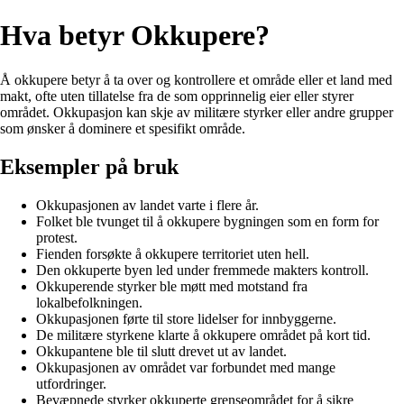
Hva betyr Okkupere?
Å okkupere betyr å ta over og kontrollere et område eller et land med
makt, ofte uten tillatelse fra de som opprinnelig eier eller styrer
området. Okkupasjon kan skje av militære styrker eller andre grupper
som ønsker å dominere et spesifikt område.
Eksempler på bruk
Okkupasjonen av landet varte i flere år.
Folket ble tvunget til å okkupere bygningen som en form for
protest.
Fienden forsøkte å okkupere territoriet uten hell.
Den okkuperte byen led under fremmede makters kontroll.
Okkuperende styrker ble møtt med motstand fra
lokalbefolkningen.
Okkupasjonen førte til store lidelser for innbyggerne.
De militære styrkene klarte å okkupere området på kort tid.
Okkupantene ble til slutt drevet ut av landet.
Okkupasjonen av området var forbundet med mange
utfordringer.
Bevæpnede styrker okkuperte grenseområdet for å sikre