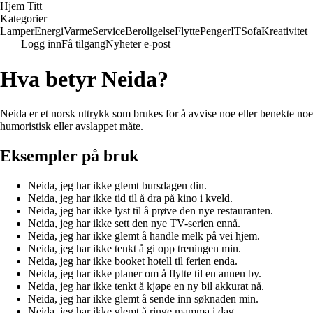
Hjem Titt
Kategorier
Lamper
Energi
Varme
Service
Beroligelse
Flytte
Penger
IT
Sofa
Kreativitet
Logg inn
Få tilgang
Nyheter e-post
Hva betyr Neida?
Neida er et norsk uttrykk som brukes for å avvise noe eller benekte noe 
humoristisk eller avslappet måte.
Eksempler på bruk
Neida, jeg har ikke glemt bursdagen din.
Neida, jeg har ikke tid til å dra på kino i kveld.
Neida, jeg har ikke lyst til å prøve den nye restauranten.
Neida, jeg har ikke sett den nye TV-serien ennå.
Neida, jeg har ikke glemt å handle melk på vei hjem.
Neida, jeg har ikke tenkt å gi opp treningen min.
Neida, jeg har ikke booket hotell til ferien enda.
Neida, jeg har ikke planer om å flytte til en annen by.
Neida, jeg har ikke tenkt å kjøpe en ny bil akkurat nå.
Neida, jeg har ikke glemt å sende inn søknaden min.
Neida, jeg har ikke glemt å ringe mamma i dag.