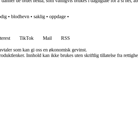
anner de ordet neida, som vanligvis brukes i dagligtale for å si nei, abso
dig
•
blodhevn
•
saklig
•
oppdage
•
terest
TikTok
Mail
RSS
savtaler som kan gi oss en økonomisk gevinst.
oduktlenker. Innhold kan ikke brukes uten skriftlig tillatelse fra rettigh