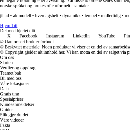
en negativ holdning eller avvisning. Når disse to ordene settes sammen, d
norske språket og brukes ofte uformelt i samtaler.
jihad
•
aktmodell
•
hverdagshelt
•
dynamikk
•
tempel
•
midlertidig
•
mo
Hjem Titt
Del med hjertet ditt
X
Facebook
Instagram
LinkedIn
YouTube
Pin
© Uautorisert bruk er forbudt.
© Beskyttet materiale. Noen produkter vi viser er en del av samarbeid
© Copyright gjelder alt innhold her. Vi kan motta en del av salget via pr
Om oss
Starten
Verdier og oppdrag
Teamet bak
Bli med oss
Våre lokasjoner
Data
Gratis ting
Spesialpriser
Kundeanmeldelser
Guider
Slik gjør du det
Våre videoer
Fakta