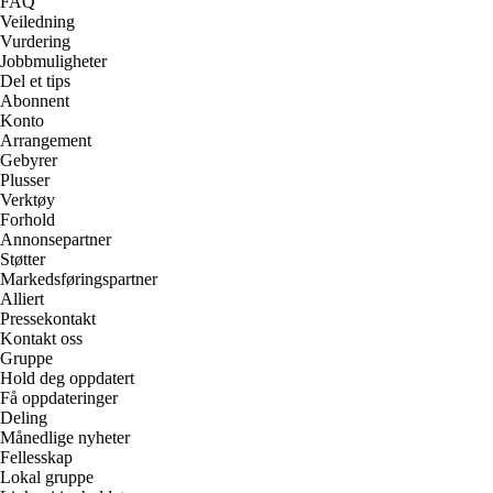
FAQ
Veiledning
Vurdering
Jobbmuligheter
Del et tips
Abonnent
Konto
Arrangement
Gebyrer
Plusser
Verktøy
Forhold
Annonsepartner
Støtter
Markedsføringspartner
Alliert
Pressekontakt
Kontakt oss
Gruppe
Hold deg oppdatert
Få oppdateringer
Deling
Månedlige nyheter
Fellesskap
Lokal gruppe