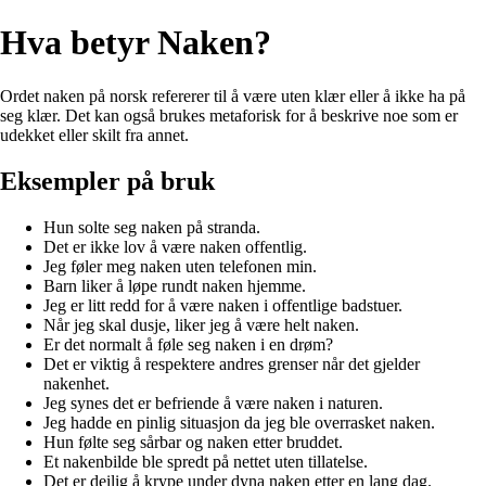
Hva betyr Naken?
Ordet naken på norsk refererer til å være uten klær eller å ikke ha på
seg klær. Det kan også brukes metaforisk for å beskrive noe som er
udekket eller skilt fra annet.
Eksempler på bruk
Hun solte seg naken på stranda.
Det er ikke lov å være naken offentlig.
Jeg føler meg naken uten telefonen min.
Barn liker å løpe rundt naken hjemme.
Jeg er litt redd for å være naken i offentlige badstuer.
Når jeg skal dusje, liker jeg å være helt naken.
Er det normalt å føle seg naken i en drøm?
Det er viktig å respektere andres grenser når det gjelder
nakenhet.
Jeg synes det er befriende å være naken i naturen.
Jeg hadde en pinlig situasjon da jeg ble overrasket naken.
Hun følte seg sårbar og naken etter bruddet.
Et nakenbilde ble spredt på nettet uten tillatelse.
Det er deilig å krype under dyna naken etter en lang dag.