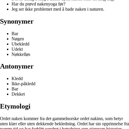
Har du prøvd nakenyoga før?
Jeg ser ikke problemet med å bade naken i naturen.
Synonymer
Bar
Nøgen
Ubekledd
Udekt
Nøkkelløs
Antonymer
Kledd
Ikke-påkledd
Bar
Dekket
Etymologi
Ordet naken kommer fra det gammelnorske ordet nakinn, som betyr
uten klær eller uten dekkende bekledning. Ordet har sin opprinnelse fra
norrøn tid og har forblitt uendret i betydning opp gjennom historien.