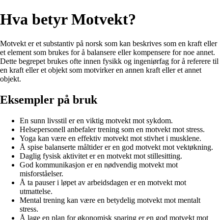
Hva betyr Motvekt?
Motvekt er et substantiv på norsk som kan beskrives som en kraft eller
et element som brukes for å balansere eller kompensere for noe annet.
Dette begrepet brukes ofte innen fysikk og ingeniørfag for å referere til
en kraft eller et objekt som motvirker en annen kraft eller et annet
objekt.
Eksempler på bruk
En sunn livsstil er en viktig motvekt mot sykdom.
Helsepersonell anbefaler trening som en motvekt mot stress.
Yoga kan være en effektiv motvekt mot stivhet i musklene.
Å spise balanserte måltider er en god motvekt mot vektøkning.
Daglig fysisk aktivitet er en motvekt mot stillesitting.
God kommunikasjon er en nødvendig motvekt mot
misforståelser.
Å ta pauser i løpet av arbeidsdagen er en motvekt mot
utmattelse.
Mental trening kan være en betydelig motvekt mot mentalt
stress.
Å lage en plan for økonomisk sparing er en god motvekt mot