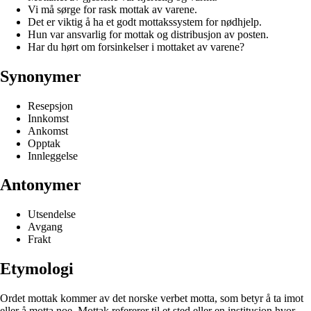
Vi må sørge for rask mottak av varene.
Det er viktig å ha et godt mottakssystem for nødhjelp.
Hun var ansvarlig for mottak og distribusjon av posten.
Har du hørt om forsinkelser i mottaket av varene?
Synonymer
Resepsjon
Innkomst
Ankomst
Opptak
Innleggelse
Antonymer
Utsendelse
Avgang
Frakt
Etymologi
Ordet mottak kommer av det norske verbet motta, som betyr å ta imot
eller å motta noe. Mottak refererer til et sted eller en institusjon hvor