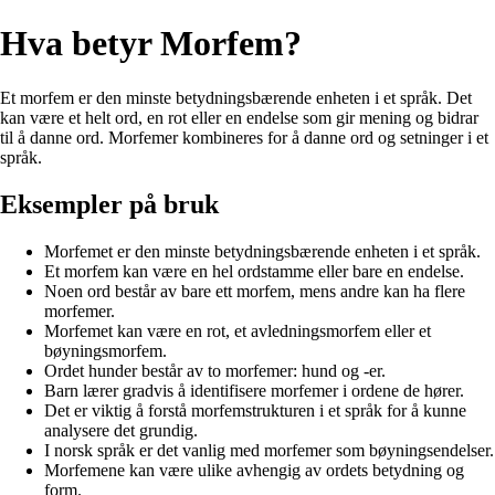
Hva betyr Morfem?
Et morfem er den minste betydningsbærende enheten i et språk. Det
kan være et helt ord, en rot eller en endelse som gir mening og bidrar
til å danne ord. Morfemer kombineres for å danne ord og setninger i et
språk.
Eksempler på bruk
Morfemet er den minste betydningsbærende enheten i et språk.
Et morfem kan være en hel ordstamme eller bare en endelse.
Noen ord består av bare ett morfem, mens andre kan ha flere
morfemer.
Morfemet kan være en rot, et avledningsmorfem eller et
bøyningsmorfem.
Ordet hunder består av to morfemer: hund og -er.
Barn lærer gradvis å identifisere morfemer i ordene de hører.
Det er viktig å forstå morfemstrukturen i et språk for å kunne
analysere det grundig.
I norsk språk er det vanlig med morfemer som bøyningsendelser.
Morfemene kan være ulike avhengig av ordets betydning og
form.