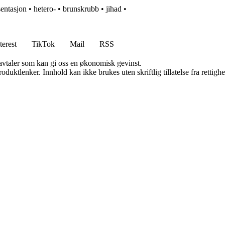
sentasjon
•
hetero-
•
brunskrubb
•
jihad
•
terest
TikTok
Mail
RSS
savtaler som kan gi oss en økonomisk gevinst.
oduktlenker. Innhold kan ikke brukes uten skriftlig tillatelse fra rettigh