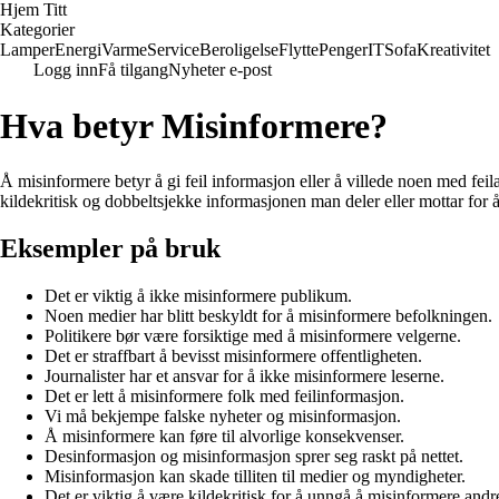
Hjem Titt
Kategorier
Lamper
Energi
Varme
Service
Beroligelse
Flytte
Penger
IT
Sofa
Kreativitet
Logg inn
Få tilgang
Nyheter e-post
Hva betyr Misinformere?
Å misinformere betyr å gi feil informasjon eller å villede noen med feil
kildekritisk og dobbeltsjekke informasjonen man deler eller mottar for
Eksempler på bruk
Det er viktig å ikke misinformere publikum.
Noen medier har blitt beskyldt for å misinformere befolkningen.
Politikere bør være forsiktige med å misinformere velgerne.
Det er straffbart å bevisst misinformere offentligheten.
Journalister har et ansvar for å ikke misinformere leserne.
Det er lett å misinformere folk med feilinformasjon.
Vi må bekjempe falske nyheter og misinformasjon.
Å misinformere kan føre til alvorlige konsekvenser.
Desinformasjon og misinformasjon sprer seg raskt på nettet.
Misinformasjon kan skade tilliten til medier og myndigheter.
Det er viktig å være kildekritisk for å unngå å misinformere andr