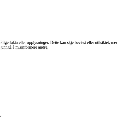
aktige fakta eller opplysninger. Dette kan skje bevisst eller utilsiktet,
 å unngå å misinformere andre.
e.