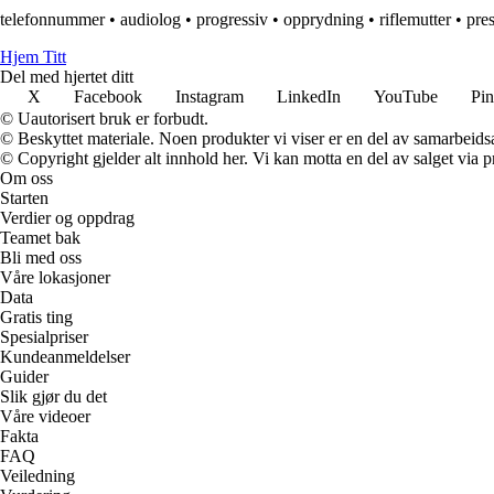
telefonnummer
•
audiolog
•
progressiv
•
opprydning
•
riflemutter
•
pre
Hjem Titt
Del med hjertet ditt
X
Facebook
Instagram
LinkedIn
YouTube
Pin
© Uautorisert bruk er forbudt.
© Beskyttet materiale. Noen produkter vi viser er en del av samarbeid
© Copyright gjelder alt innhold her. Vi kan motta en del av salget via pr
Om oss
Starten
Verdier og oppdrag
Teamet bak
Bli med oss
Våre lokasjoner
Data
Gratis ting
Spesialpriser
Kundeanmeldelser
Guider
Slik gjør du det
Våre videoer
Fakta
FAQ
Veiledning