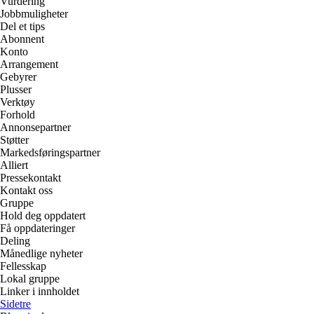
Vurdering
Jobbmuligheter
Del et tips
Abonnent
Konto
Arrangement
Gebyrer
Plusser
Verktøy
Forhold
Annonsepartner
Støtter
Markedsføringspartner
Alliert
Pressekontakt
Kontakt oss
Gruppe
Hold deg oppdatert
Få oppdateringer
Deling
Månedlige nyheter
Fellesskap
Lokal gruppe
Linker i innholdet
Sidetre