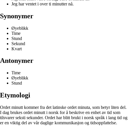
Jeg har ventet i over ti minutter nå.
Synonymer
Øyeblikk
Time
Stund
Sekund
Kvart
Antonymer
Time
Øyeblikk
Stund
Etymologi
Ordet minutt kommer fra det latinske ordet minuta, som betyr liten del.
I dag brukes ordet minutt i norsk for å beskrive en enhet av tid som
tilsvarer seksti sekunder. Ordet har blitt brukt i norsk språk i lang tid og
er en viktig del av vår daglige kommunikasjon og tidsoppfattelse.