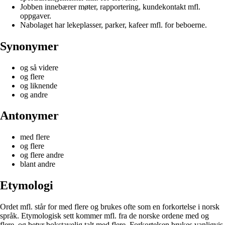
Jobben innebærer møter, rapportering, kundekontakt mfl.
oppgaver.
Nabolaget har lekeplasser, parker, kafeer mfl. for beboerne.
Synonymer
og så videre
og flere
og liknende
og andre
Antonymer
med flere
og flere
og flere andre
blant andre
Etymologi
Ordet mfl. står for med flere og brukes ofte som en forkortelse i norsk
språk. Etymologisk sett kommer mfl. fra de norske ordene med og
flere, og betyr bokstavelig talt med flere. Forkortelsen brukes vanligvis