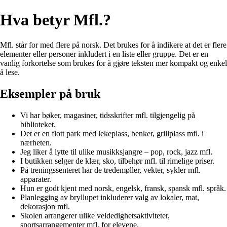
Hva betyr Mfl.?
Mfl. står for med flere på norsk. Det brukes for å indikere at det er flere
elementer eller personer inkludert i en liste eller gruppe. Det er en
vanlig forkortelse som brukes for å gjøre teksten mer kompakt og enkel
å lese.
Eksempler på bruk
Vi har bøker, magasiner, tidsskrifter mfl. tilgjengelig på
biblioteket.
Det er en flott park med lekeplass, benker, grillplass mfl. i
nærheten.
Jeg liker å lytte til ulike musikksjangre – pop, rock, jazz mfl.
I butikken selger de klær, sko, tilbehør mfl. til rimelige priser.
På treningssenteret har de tredemøller, vekter, sykler mfl.
apparater.
Hun er godt kjent med norsk, engelsk, fransk, spansk mfl. språk.
Planlegging av bryllupet inkluderer valg av lokaler, mat,
dekorasjon mfl.
Skolen arrangerer ulike veldedighetsaktiviteter,
sportsarrangementer mfl. for elevene.