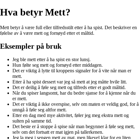
Hva betyr Mett?
Mett betyr å være full eller tilfredsstilt etter å ha spist. Det beskriver en
følelse av å være mett og fornøyd etter et måltid.
Eksempler på bruk
Jeg ble mett etter å ha spist en stor lunsj.
Hun følte seg mett og fornøyd etter middagen.
Det er viktig å lytte til kroppens signaler for å vite når man er
mett.
Etter å ha spist dessert var jeg så mett at jeg måtte hvile litt.
Det er deilig å føle seg mett og tilfreds etter et godt måltid.
Når du spiser langsomt, har du bedre sjanse for å kjenne når du
er mett.
Det er viktig å ikke overspise, selv om maten er veldig god, for å
unngå å føle seg altfor mett.
Etter en dag med mye aktivitet, føler jeg meg ekstra mett og
sulten på samme tid.
Det beste er å stoppe å spise når man begynner å føle seg mett,
selv om det fortsatt er mat igjen på tallerkenen.
Jeg la meg i sengen mett av mat, men likevel klar for en liten