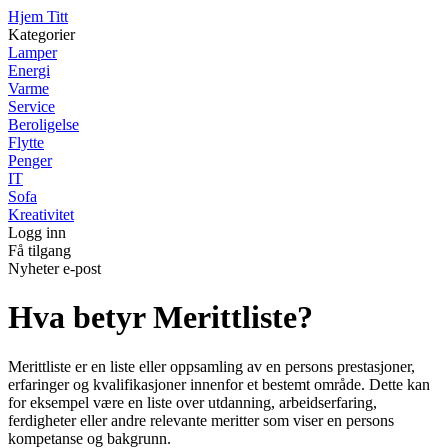
Hjem Titt
Kategorier
Lamper
Energi
Varme
Service
Beroligelse
Flytte
Penger
IT
Sofa
Kreativitet
Logg inn
Få tilgang
Nyheter e-post
Hva betyr Merittliste?
Merittliste er en liste eller oppsamling av en persons prestasjoner,
erfaringer og kvalifikasjoner innenfor et bestemt område. Dette kan
for eksempel være en liste over utdanning, arbeidserfaring,
ferdigheter eller andre relevante meritter som viser en persons
kompetanse og bakgrunn.