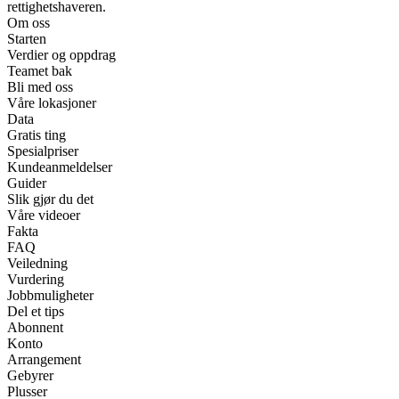
rettighetshaveren.
Om oss
Starten
Verdier og oppdrag
Teamet bak
Bli med oss
Våre lokasjoner
Data
Gratis ting
Spesialpriser
Kundeanmeldelser
Guider
Slik gjør du det
Våre videoer
Fakta
FAQ
Veiledning
Vurdering
Jobbmuligheter
Del et tips
Abonnent
Konto
Arrangement
Gebyrer
Plusser