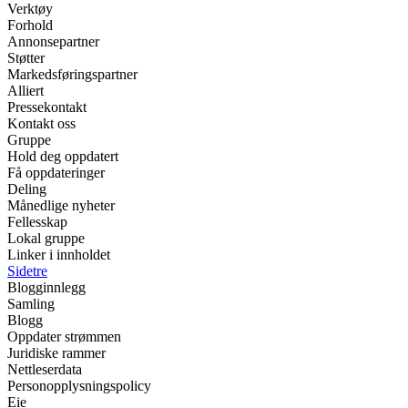
Verktøy
Forhold
Annonsepartner
Støtter
Markedsføringspartner
Alliert
Pressekontakt
Kontakt oss
Gruppe
Hold deg oppdatert
Få oppdateringer
Deling
Månedlige nyheter
Fellesskap
Lokal gruppe
Linker i innholdet
Sidetre
Blogginnlegg
Samling
Blogg
Oppdater strømmen
Juridiske rammer
Nettleserdata
Personopplysningspolicy
Eie