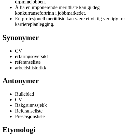
drømmejobben.
Å ha en imponerende merittliste kan gi deg
konkurransefortrinn i jobbmarkedet.
En profesjonell merittliste kan være et viktig verktøy for
karriereplanlegging.
Synonymer
CV
erfaringsoversikt
referanseliste
arbeidshistorikk
Antonymer
Rulleblad
CV
Bakgrunnssjekk
Referanseliste
Prestasjonsliste
Etymologi