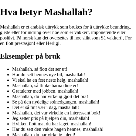
Hva betyr Mashallah?
Mashallah er et arabisk uttrykk som brukes for å uttrykke beundring,
glede eller forundring over noe som er vakkert, imponerende eller
positivt. På norsk kan det oversettes til noe slikt som Så vakkert!, For
en flott prestasjon! eller Herlig!.
Eksempler på bruk
Mashallah, så flott det ser ut!
Har du sett hennes nye bil, mashallah!
Vi skal ha en fest neste helg, mashallah!
Mashallah, så flinke barna dine er!
Gratulerer med jobben, mashallah!
Mashallah, du har virkelig gjort det bra!
Se på den nydelige solnedgangen, mashallah!
Det er så fint vær i dag, mashallah!
Mashallah, det var virkelig en interessant bok!
Jeg setter pris på hjelpen din, mashallah!
Hvilken flott mat du har laget, mashallah!
Har du sett den vakre hagen hennes, mashallah!
Mashallah, du har virkelig talent!