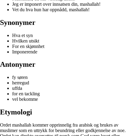
Jeg er imponert over innsatsen din, mashallah!
Vet du hva hun har oppnådd, mashallah!
Synonymer
Hva et syn
Hvilken utsikt
For en skjønnhet
Imponerende
Antonymer
fy søren
herregud
uffda
for en tackling
vel bekomme
Etymologi
Ordet mashallah kommer opprinnelig fra arabisk og brukes av
muslimer som en uttrykk for beundring eller godkjennelse av noe.
Ordet kan direkte oversettes til norsk som Gud være lovet eller