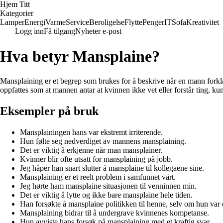
Hjem Titt
Kategorier
Lamper
Energi
Varme
Service
Beroligelse
Flytte
Penger
IT
Sofa
Kreativitet
Logg inn
Få tilgang
Nyheter e-post
Hva betyr Mansplaine?
Mansplaining er et begrep som brukes for å beskrive når en mann forkl
oppfattes som at mannen antar at kvinnen ikke vet eller forstår ting, ku
Eksempler på bruk
Mansplainingen hans var ekstremt irriterende.
Hun følte seg nedverdiget av mannens mansplaining.
Det er viktig å erkjenne når man mansplainer.
Kvinner blir ofte utsatt for mansplaining på jobb.
Jeg håper han snart slutter å mansplaine til kollegaene sine.
Mansplaining er et reelt problem i samfunnet vårt.
Jeg hørte ham mansplaine situasjonen til venninnen min.
Det er viktig å lytte og ikke bare mansplaine hele tiden.
Han forsøkte å mansplaine politikken til henne, selv om hun var 
Mansplaining bidrar til å undergrave kvinnenes kompetanse.
Hun avviste hans forsøk på mansplaining med et kraftig svar.