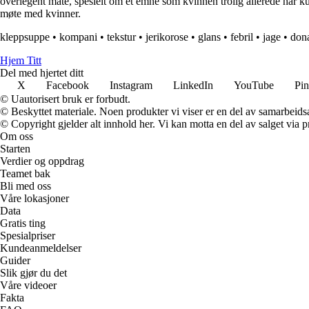
overlegent måte, spesielt om et emne som kvinnen trolig allerede har
møte med kvinner.
kleppsuppe
•
kompani
•
tekstur
•
jerikorose
•
glans
•
febril
•
jage
•
don
Hjem Titt
Del med hjertet ditt
X
Facebook
Instagram
LinkedIn
YouTube
Pin
© Uautorisert bruk er forbudt.
© Beskyttet materiale. Noen produkter vi viser er en del av samarbeid
© Copyright gjelder alt innhold her. Vi kan motta en del av salget via pr
Om oss
Starten
Verdier og oppdrag
Teamet bak
Bli med oss
Våre lokasjoner
Data
Gratis ting
Spesialpriser
Kundeanmeldelser
Guider
Slik gjør du det
Våre videoer
Fakta