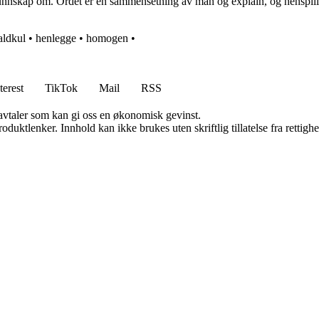
 kunnskap om. Ordet er en sammensetning av man og explain, og henspi
aldkul
•
henlegge
•
homogen
•
terest
TikTok
Mail
RSS
savtaler som kan gi oss en økonomisk gevinst.
oduktlenker. Innhold kan ikke brukes uten skriftlig tillatelse fra rettigh