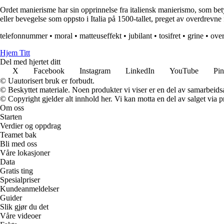
Ordet manierisme har sin opprinnelse fra italiensk manierismo, som betyr 
eller bevegelse som oppsto i Italia på 1500-tallet, preget av overdrevn
telefonnummer
•
moral
•
matteuseffekt
•
jubilant
•
tosifret
•
grine
•
over
Hjem Titt
Del med hjertet ditt
X
Facebook
Instagram
LinkedIn
YouTube
Pin
© Uautorisert bruk er forbudt.
© Beskyttet materiale. Noen produkter vi viser er en del av samarbeid
© Copyright gjelder alt innhold her. Vi kan motta en del av salget via pr
Om oss
Starten
Verdier og oppdrag
Teamet bak
Bli med oss
Våre lokasjoner
Data
Gratis ting
Spesialpriser
Kundeanmeldelser
Guider
Slik gjør du det
Våre videoer