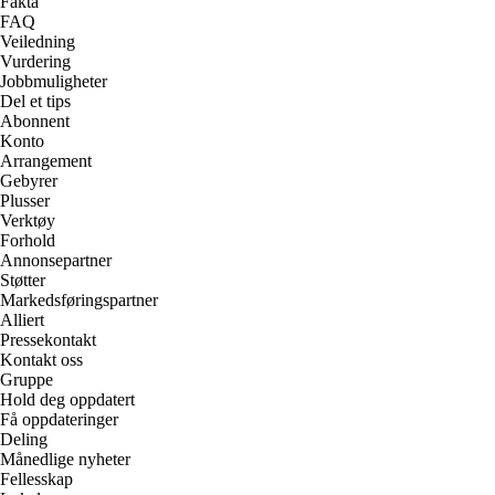
Fakta
FAQ
Veiledning
Vurdering
Jobbmuligheter
Del et tips
Abonnent
Konto
Arrangement
Gebyrer
Plusser
Verktøy
Forhold
Annonsepartner
Støtter
Markedsføringspartner
Alliert
Pressekontakt
Kontakt oss
Gruppe
Hold deg oppdatert
Få oppdateringer
Deling
Månedlige nyheter
Fellesskap