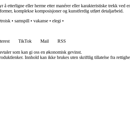
å etterligne eller herme etter manérer eller karakteristiske trekk ved en 
e former, komplekse komposisjoner og kunstferdig utført detaljarbeid.
troisk
•
samspill
•
vakanse
•
elegi
•
terest
TikTok
Mail
RSS
savtaler som kan gi oss en økonomisk gevinst.
oduktlenker. Innhold kan ikke brukes uten skriftlig tillatelse fra rettigh