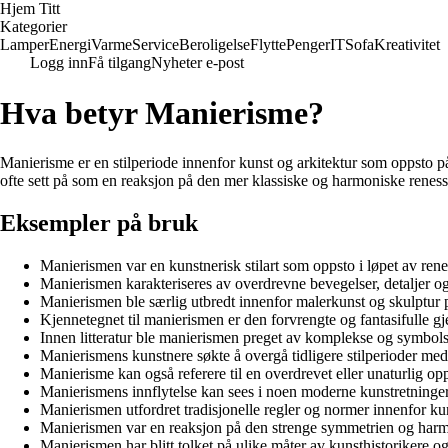
Hjem Titt
Kategorier
Lamper
Energi
Varme
Service
Beroligelse
Flytte
Penger
IT
Sofa
Kreativitet
Logg inn
Få tilgang
Nyheter e-post
Hva betyr Manierisme?
Manierisme er en stilperiode innenfor kunst og arkitektur som oppsto p
ofte sett på som en reaksjon på den mer klassiske og harmoniske reness
Eksempler på bruk
Manierismen var en kunstnerisk stilart som oppsto i løpet av ren
Manierismen karakteriseres av overdrevne bevegelser, detaljer og
Manierismen ble særlig utbredt innenfor malerkunst og skulptur p
Kjennetegnet til manierismen er den forvrengte og fantasifulle 
Innen litteratur ble manierismen preget av komplekse og symbols
Manierismens kunstnere søkte å overgå tidligere stilperioder med
Manierisme kan også referere til en overdrevet eller unaturlig op
Manierismens innflytelse kan sees i noen moderne kunstretninger
Manierismen utfordret tradisjonelle regler og normer innenfor kun
Manierismen var en reaksjon på den strenge symmetrien og harm
Manierismen har blitt tolket på ulike måter av kunsthistorikere o