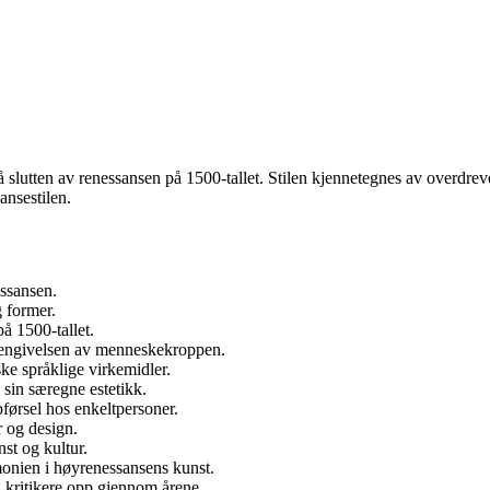
å slutten av renessansen på 1500-tallet. Stilen kjennetegnes av overdre
ansestilen.
essansen.
 former.
å 1500-tallet.
gjengivelsen av menneskekroppen.
ke språklige virkemidler.
 sin særegne estetikk.
pførsel hos enkeltpersoner.
 og design.
st og kultur.
onien i høyrenessansens kunst.
g kritikere opp gjennom årene.