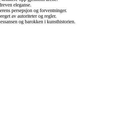
dreven eleganse.
erens persepsjon og forventninger.
eget av autoriteter og regler.
ssansen og barokken i kunsthistorien.