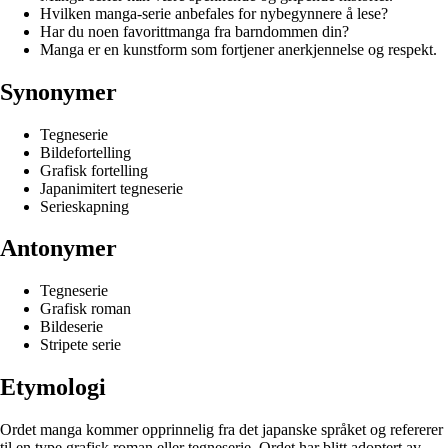
Hvilken manga-serie anbefales for nybegynnere å lese?
Har du noen favorittmanga fra barndommen din?
Manga er en kunstform som fortjener anerkjennelse og respekt.
Synonymer
Tegneserie
Bildefortelling
Grafisk fortelling
Japanimitert tegneserie
Serieskapning
Antonymer
Tegneserie
Grafisk roman
Bildeserie
Stripete serie
Etymologi
Ordet manga kommer opprinnelig fra det japanske språket og refererer
til en type grafisk roman eller tegneserie. Ordet har blitt adoptert av