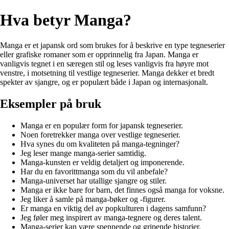
Hva betyr Manga?
Manga er et japansk ord som brukes for å beskrive en type tegneserier
eller grafiske romaner som er opprinnelig fra Japan. Manga er
vanligvis tegnet i en særegen stil og leses vanligvis fra høyre mot
venstre, i motsetning til vestlige tegneserier. Manga dekker et bredt
spekter av sjangre, og er populært både i Japan og internasjonalt.
Eksempler på bruk
Manga er en populær form for japansk tegneserier.
Noen foretrekker manga over vestlige tegneserier.
Hva synes du om kvaliteten på manga-tegninger?
Jeg leser mange manga-serier samtidig.
Manga-kunsten er veldig detaljert og imponerende.
Har du en favorittmanga som du vil anbefale?
Manga-universet har utallige sjangre og stiler.
Manga er ikke bare for barn, det finnes også manga for voksne.
Jeg liker å samle på manga-bøker og -figurer.
Er manga en viktig del av popkulturen i dagens samfunn?
Jeg føler meg inspirert av manga-tegnere og deres talent.
Manga-serier kan være spennende og gripende historier.