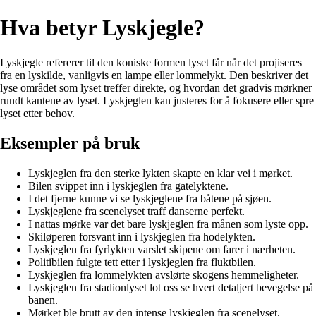
Hva betyr Lyskjegle?
Lyskjegle refererer til den koniske formen lyset får når det projiseres
fra en lyskilde, vanligvis en lampe eller lommelykt. Den beskriver det
lyse området som lyset treffer direkte, og hvordan det gradvis mørkner
rundt kantene av lyset. Lyskjeglen kan justeres for å fokusere eller spre
lyset etter behov.
Eksempler på bruk
Lyskjeglen fra den sterke lykten skapte en klar vei i mørket.
Bilen svippet inn i lyskjeglen fra gatelyktene.
I det fjerne kunne vi se lyskjeglene fra båtene på sjøen.
Lyskjeglene fra scenelyset traff danserne perfekt.
I nattas mørke var det bare lyskjeglen fra månen som lyste opp.
Skiløperen forsvant inn i lyskjeglen fra hodelykten.
Lyskjeglen fra fyrlykten varslet skipene om farer i nærheten.
Politibilen fulgte tett etter i lyskjeglen fra fluktbilen.
Lyskjeglen fra lommelykten avslørte skogens hemmeligheter.
Lyskjeglen fra stadionlyset lot oss se hvert detaljert bevegelse på
banen.
Mørket ble brutt av den intense lyskjeglen fra scenelyset.