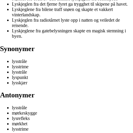
Lyskjeglen fra det fjerne fyret ga trygghet til skipene på havet.
Lyskjeglene fra bilene traff snøen og skapte et vakkert
vinterlandskap.
Lyskjeglen fra radiotårnet lyste opp i natten og veiledet de
reisende.
Lyskjeglene fra gatebelysningen skapte en magisk stemning i
byen.
Synonymer
lysstråle
lysstrime
lysstråle
lyspunkt
lysskjær
Antonymer
lysstråle
mørkeskygge
lysrefleks
mørkhet
lysstrime