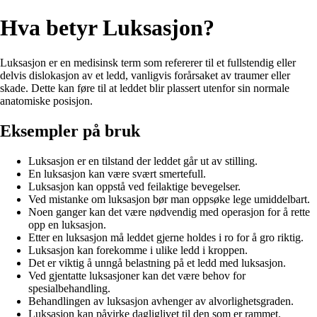
Hva betyr Luksasjon?
Luksasjon er en medisinsk term som refererer til et fullstendig eller
delvis dislokasjon av et ledd, vanligvis forårsaket av traumer eller
skade. Dette kan føre til at leddet blir plassert utenfor sin normale
anatomiske posisjon.
Eksempler på bruk
Luksasjon er en tilstand der leddet går ut av stilling.
En luksasjon kan være svært smertefull.
Luksasjon kan oppstå ved feilaktige bevegelser.
Ved mistanke om luksasjon bør man oppsøke lege umiddelbart.
Noen ganger kan det være nødvendig med operasjon for å rette
opp en luksasjon.
Etter en luksasjon må leddet gjerne holdes i ro for å gro riktig.
Luksasjon kan forekomme i ulike ledd i kroppen.
Det er viktig å unngå belastning på et ledd med luksasjon.
Ved gjentatte luksasjoner kan det være behov for
spesialbehandling.
Behandlingen av luksasjon avhenger av alvorlighetsgraden.
Luksasjon kan påvirke dagliglivet til den som er rammet.