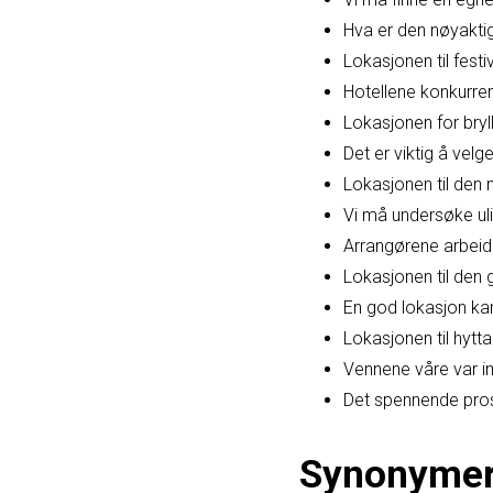
Hva er den nøyaktig
Lokasjonen til festiv
Hotellene konkurre
Lokasjonen for bryl
Det er viktig å vel
Lokasjonen til den 
Vi må undersøke ul
Arrangørene arbeide
Lokasjonen til den g
En god lokasjon ka
Lokasjonen til hytta 
Vennene våre var im
Det spennende prosj
Synonyme