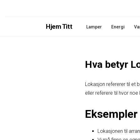
Hjem Titt
Lamper
Energi
Va
Hva betyr L
Lokasjon refererer til et 
eller referere til hvor noe
Eksempler 
Lokasjonen til arra
Vi må finne en egne