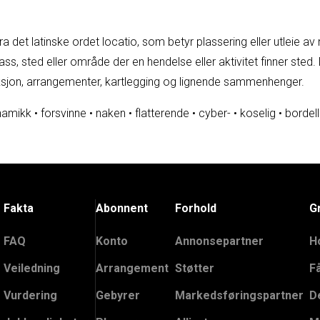
 det latinske ordet locatio, som betyr plassering eller utleie av
lass, sted eller område der en hendelse eller aktivitet finner sted
uksjon, arrangementer, kartlegging og lignende sammenhenger.
namikk
•
forsvinne
•
naken
•
flatterende
•
cyber-
•
koselig
•
bordell
Fakta
Abonnent
Forhold
G
FAQ
Konto
Annonsepartner
H
Veiledning
Arrangement
Støtter
F
Vurdering
Gebyrer
Markedsføringspartner
D