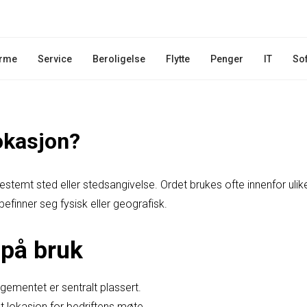
rme
Service
Beroligelse
Flytte
Penger
IT
So
okasjon?
bestemt sted eller stedsangivelse. Ordet brukes ofte innenfor ulik
 befinner seg fysisk eller geografisk.
på bruk
ngementet er sentralt plassert.
t lokasjon for bedriftens møte.