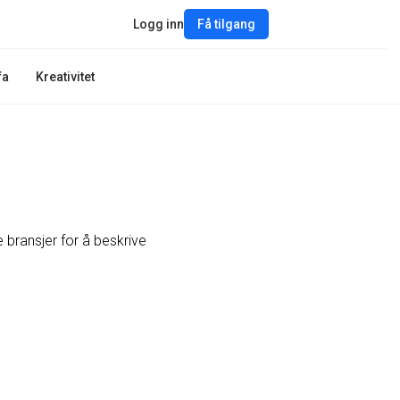
Logg inn
Få tilgang
fa
Kreativitet
e bransjer for å beskrive