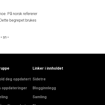
 noe. På norsk refererer
. Dette begrepet brukes
•
sn
•
ruppe
Linker i innholdet
old deg oppdatert
Sidetre
å oppdateringer
Blogginnlegg
eling
Samling