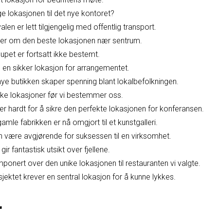
e lokasjonen til det nye kontoret?
alen er lett tilgjengelig med offentlig transport.
rer om den beste lokasjonen nær sentrum.
lupet er fortsatt ikke bestemt.
ge en sikker lokasjon for arrangementet.
nye butikken skaper spenning blant lokalbefolkningen.
ike lokasjoner før vi bestemmer oss.
r hardt for å sikre den perfekte lokasjonen for konferansen.
amle fabrikken er nå omgjort til et kunstgalleri.
n være avgjørende for suksessen til en virksomhet.
gir fantastisk utsikt over fjellene.
ponert over den unike lokasjonen til restauranten vi valgte.
ektet krever en sentral lokasjon for å kunne lykkes.
r