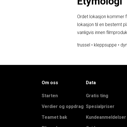
Etymologi
Ordet lokasjon kommer fra
lokasjon til en bestemt p
vanligvis innen filmprod
trussel
•
kleppsuppe
•
dy
Om oss
Data
Starten
Gratis ting
Verdier og oppdrag
Spesialpriser
Teamet bak
Kundeanmeldelser